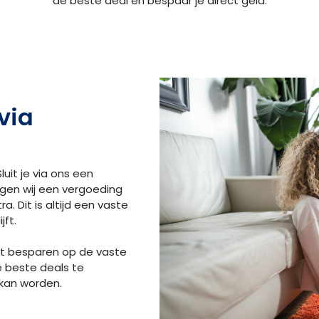
de beste deal en bespaar je direct geld.
via
luit je via ons een
ngen wij een vergoeding
a. Dit is altijd een vaste
jft.
et besparen op de vaste
e beste deals te
 kan worden.