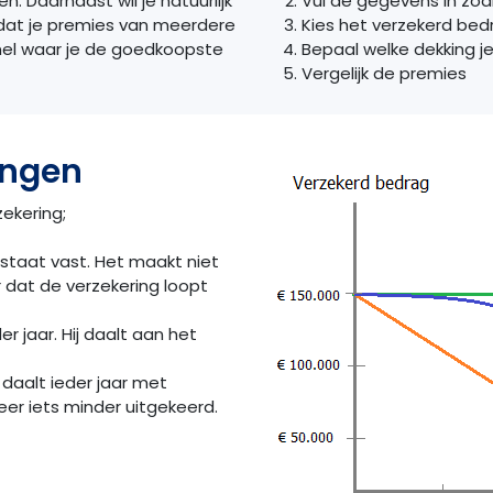
. Daarnaast wil je natuurlijk
Vul de gegevens in zo
r dat je premies van meerdere
Kies het verzekerd bed
snel waar je de goedkoopste
Bepaal welke dekking je
Vergelijk de premies
ingen
zekering;
staat vast. Het maakt niet
ar dat de verzekering loopt
er jaar. Hij daalt aan het
 daalt ieder jaar met
eer iets minder uitgekeerd.