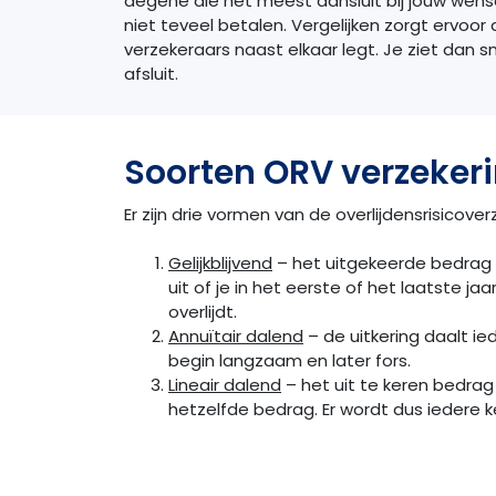
degene die het meest aansluit bij jouw wensen
niet teveel betalen. Vergelijken zorgt ervoo
verzekeraars naast elkaar legt. Je ziet dan 
afsluit.
Soorten ORV verzeker
Er zijn drie vormen van de overlijdensrisicover
Gelijkblijvend
– het uitgekeerde bedrag 
uit of je in het eerste of het laatste ja
overlijdt.
Annuïtair dalend
– de uitkering daalt ied
begin langzaam en later fors.
Lineair dalend
– het uit te keren bedrag
hetzelfde bedrag. Er wordt dus iedere k