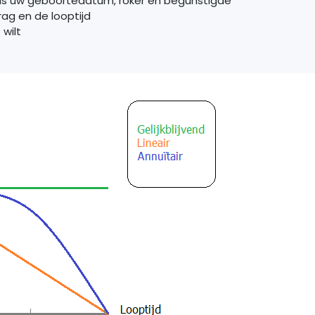
als uw geboortedatum, roker en begunstigde
rag en de looptijd
 wilt