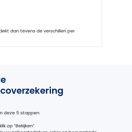
tdekt dan tevens de verschillen per
de
sicoverzekering
 in deze 5 stappen:
lik op “Bekijken”