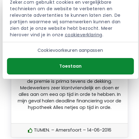
Zeker.com gebruikt cookies en vergelijkbare 
STEFAN. – Veendam – 15-11-2018
technieken om de website te verbeteren en 
relevante advertenties te kunnen laten zien. De 
partijen waarmee wij samenwerken kunnen dan 
Ik weet eigenlijk niet wie BNP is en wat voor
zien dat je onze website hebt bezocht. Meer 
verzekering ik gesloten heb
hierover vind je in onze 
cookieverklaring
.
Cookievoorkeuren aanpassen
ROBIN. – Woudenberg – 09-08-2016
Toestaan
de premie is prima tevens de dekking.
Medewerkers zeer klantvriendelijk en doen er
alles aan om eea op tijd in orde te hebben. In
mijn geval halen deadline financiering voor de
hypotheek Alles netjes op tijd in orde.
TIJMEN. – Amersfoort – 14-06-2016