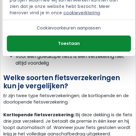
partijen waarmee wij samenwerken kunnen dan 
Je bent voor een lage premie gedekt tegen diefstal
zien dat je onze website hebt bezocht. Meer 
en schade
hierover vind je in onze 
cookieverklaring
.
Ook schade aan jouw fiets wordt vergoed
Je kunt ook een tweedehands fiets verzekeren
Het is mogelijk om accessoires mee te verzekeren
Cookievoorkeuren aanpassen
Nadelen
Toestaan
Niet alle schades worden vergoed
Voor een goedkope fiets is een verzekering niet
altijd voordelig
Welke soorten fietsverzekeringen
kun je vergelijken?
Er zijn twee type fietsverzekeringen; de kortlopende en de
doorlopende fietsverzekering.
Kortlopende fietsverzekering:
Bij deze dekking is de fiets
drie jaar verzekerd. Je betaalt de premie in één keer en hij
loopt automatisch af. Wanneer jouw fiets gestolen wordt
krijg je het volledige aanschafbedrag uitgekeerd.