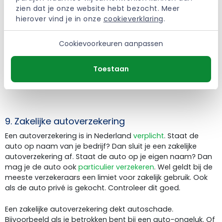
Neem je spullen of voorraad mee naar buiten?
zien dat je onze website hebt bezocht. Meer 
Bijvoorbeeld naar een klant? Dan is schade niet standaard
hierover vind je in onze 
cookieverklaring
.
gedekt. Hiervoor sluit je een aanvullende module af.
Cookievoorkeuren aanpassen
Niet alle verzekeraars maken een onderscheid tussen je
privé- en zakelijke inboedel. Kijk daarom goed naar de
voorwaarden van je
particuliere inboedelverzekering
.
Toestaan
Bijvoorbeeld als je een kantoor aan huis hebt.
9. Zakelijke autoverzekering
Een autoverzekering is in Nederland
verplicht
. Staat de
auto op naam van je bedrijf? Dan sluit je een zakelijke
autoverzekering af. Staat de auto op je eigen naam? Dan
mag je de auto ook
particulier verzekeren
. Wel geldt bij de
meeste verzekeraars een limiet voor zakelijk gebruik. Ook
als de auto privé is gekocht. Controleer dit goed.
Een zakelijke autoverzekering dekt autoschade.
Bijvoorbeeld als je betrokken bent bij een auto-ongeluk. Of