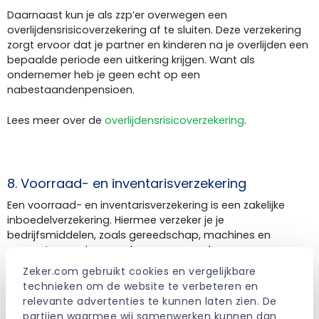
Daarnaast kun je als zzp’er overwegen een
overlijdensrisicoverzekering af te sluiten. Deze verzekering
zorgt ervoor dat je partner en kinderen na je overlijden een
bepaalde periode een uitkering krijgen. Want als
ondernemer heb je geen echt op een
nabestaandenpensioen.
Lees meer over de
overlijdensrisicoverzekering
.
8. Voorraad- en inventarisverzekering
Een voorraad- en inventarisverzekering is een zakelijke
inboedelverzekering. Hiermee verzeker je je
bedrijfsmiddelen, zoals gereedschap, machines en
computers, en je opgeslagen voorraad.
Zeker.com gebruikt cookies en vergelijkbare 
Raakt je inventaris of voorraad beschadigd, bijvoorbeeld
technieken om de website te verbeteren en 
door brand, storm of diefstal? Dan keert de verzekeraar
relevante advertenties te kunnen laten zien. De 
een vergoeding uit. Mits het bedrijfspand goed beveiligd is.
partijen waarmee wij samenwerken kunnen dan 