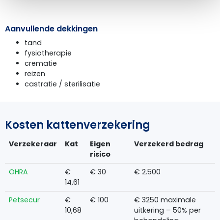
Aanvullende dekkingen
tand
fysiotherapie
crematie
reizen
castratie / sterilisatie
Kosten kattenverzekering
Verzekeraar
Kat
Eigen
Verzekerd bedrag
risico
OHRA
€
€ 30
€ 2.500
14,61
Petsecur
€
€ 100
€ 3250 maximale
10,68
uitkering – 50% per