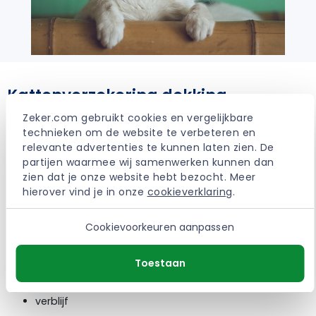
Kattenverzekering dekking
Tijdens het vergelijken kun je kiezen welke dekking je wenst.
Zeker.com gebruikt cookies en vergelijkbare 
Waar voor de ene kat een basisdekking genoeg is, is voor
technieken om de website te verbeteren en 
de andere kan een extra dekking handig.
relevante advertenties te kunnen laten zien. De 
partijen waarmee wij samenwerken kunnen dan 
zien dat je onze website hebt bezocht. Meer 
hierover vind je in onze 
cookieverklaring
.
Dekking basispakket
Cookievoorkeuren aanpassen
consult arts
medicijnen en hulpmiddelen
operatie en narcose
Toestaan
inslapen
medisch onderzoek
verblijf