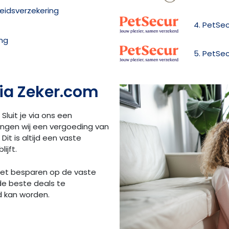
heidsverzekering
4. PetSec
ing
5. PetSec
ia Zeker.com
 Sluit je via ons een
angen wij een vergoeding van
Dit is altijd een vaste
ijft.
 het besparen op de vaste
de beste deals te
d kan worden.