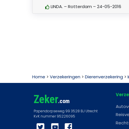
LINDA. – Rotterdam – 24-05-2016
Home
>
Verzekeringen
>
Dierenverzekering
>
Verze
Zeker
.com
Autov
Reisve
Recht
Twitter
YouTube
Facebook