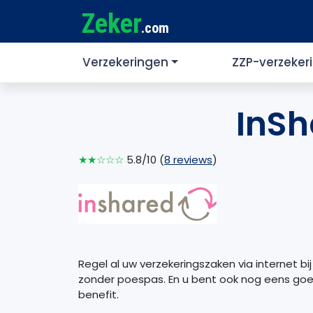
Zeker
.com
Verzekeringen
ZZP-verzeker
InSh
★★☆☆☆
5.8/10 (
8 reviews
)
Regel al uw verzekeringszaken via internet bij
zonder poespas. En u bent ook nog eens goed
benefit.