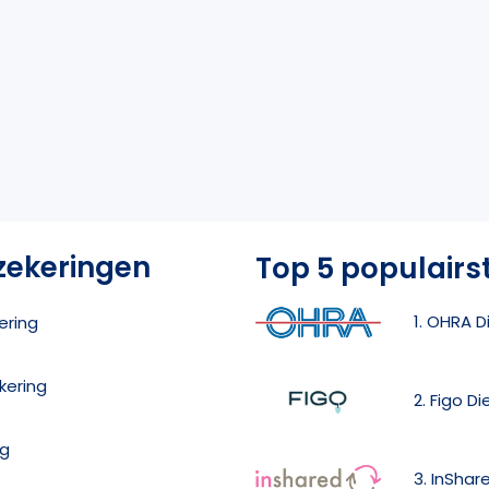
zekeringen
Top 5 populairs
1. OHRA D
ering
kering
2. Figo D
ng
3. InShar