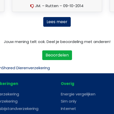
JM. – Rutten – 09-10-2014
Lees meer
Jouw mening telt ook. Deel je beoordeling met anderen!
Beoordelen
InShared Dierenverzekering
keringen
Overig
erzekering
Energie vergelijken
rzekering
Sim only
sbijstandverzekering
Internet