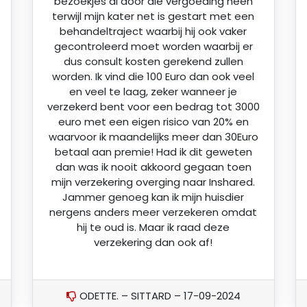
bezoekjes al door die vergoeding heen
terwijl mijn kater net is gestart met een
behandeltraject waarbij hij ook vaker
gecontroleerd moet worden waarbij er
dus consult kosten gerekend zullen
worden. Ik vind die 100 Euro dan ook veel
en veel te laag, zeker wanneer je
verzekerd bent voor een bedrag tot 3000
euro met een eigen risico van 20% en
waarvoor ik maandelijks meer dan 30Euro
betaal aan premie! Had ik dit geweten
dan was ik nooit akkoord gegaan toen
mijn verzekering overging naar Inshared.
Jammer genoeg kan ik mijn huisdier
nergens anders meer verzekeren omdat
hij te oud is. Maar ik raad deze
verzekering dan ook af!
ODETTE. – SITTARD – 17-09-2024