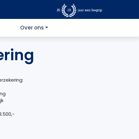
Over ons
ering
rzekering:
ing
jk
.500,-