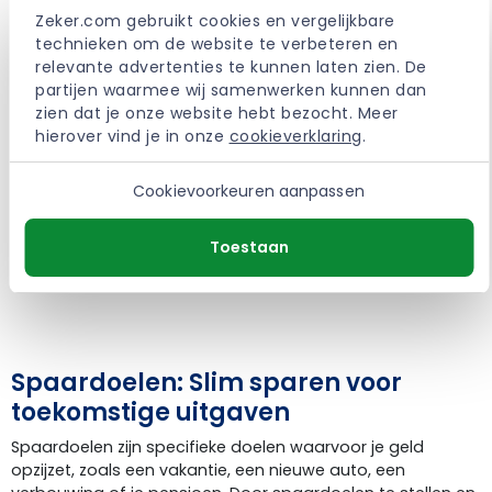
Duurzaam sparen: Maatschappelijk
Zeker.com gebruikt cookies en vergelijkbare 
verantwoord geld beheren
technieken om de website te verbeteren en 
relevante advertenties te kunnen laten zien. De 
Duurzaam sparen is een manier om je geld op een
partijen waarmee wij samenwerken kunnen dan 
maatschappelijk verantwoorde manier te beheren. Dit
zien dat je onze website hebt bezocht. Meer 
houdt in dat je spaargeld wordt geïnvesteerd in projecten
hierover vind je in onze 
cookieverklaring
.
die bijdragen aan een betere samenleving, zoals
milieuvriendelijke project en, sociale ondernemingen of
Cookievoorkeuren aanpassen
duurzame energie. Bij het kiezen van een duurzame
spaarrekening is het belangrijk om te letten op de
investeringscriteria en certificeringen van de bank, zoals
Toestaan
het keurmerk van het Nederlandse Climate Certification
Institute (CCI).
Spaardoelen: Slim sparen voor
toekomstige uitgaven
Spaardoelen zijn specifieke doelen waarvoor je geld
opzijzet, zoals een vakantie, een nieuwe auto, een