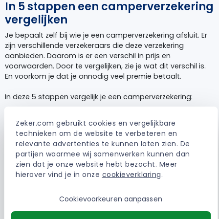
In 5 stappen een camperverzekering
vergelijken
Je bepaalt zelf bij wie je een camperverzekering afsluit. Er
zijn verschillende verzekeraars die deze verzekering
aanbieden. Daarom is er een verschil in prijs en
voorwaarden. Door te vergelijken, zie je wat dit verschil is.
En voorkom je dat je onnodig veel premie betaalt.
In deze 5 stappen vergelijk je een camperverzekering:
Kies de verzekeraar naar wens
Zeker.com gebruikt cookies en vergelijkbare 
Vul alle gegevens in
technieken om de website te verbeteren en 
Kies welke dekking je wilt
relevante advertenties te kunnen laten zien. De 
Vergelijk op basis van premie en voorwaarden
partijen waarmee wij samenwerken kunnen dan 
Bepaal wat de beste camperverzekering is voor jou
zien dat je onze website hebt bezocht. Meer 
hierover vind je in onze 
cookieverklaring
.
Een camperverzekering vergelijken,
Cookievoorkeuren aanpassen
waar let je op?