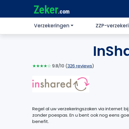
Zeker
.com
Verzekeringen
ZZP-verzeker
InSh
★★★★☆
9.8/10 (
326 reviews
)
Regel al uw verzekeringszaken via internet bij
zonder poespas. En u bent ook nog eens goed
benefit.