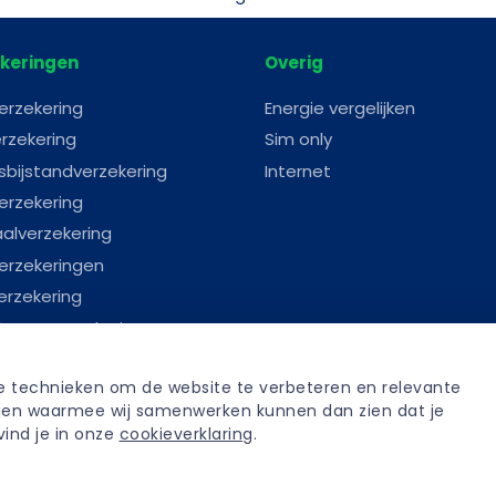
keringen
Overig
erzekering
Energie vergelijken
rzekering
Sim only
sbijstandverzekering
Internet
erzekering
aalverzekering
erzekeringen
erzekering
astenverzekering
erverzekering
re technieken om de website te verbeteren en relevante 
anverzekering
tijen waarmee wij samenwerken kunnen dan zien dat je 
fenisverzekering
ind je in onze 
cookieverklaring
.