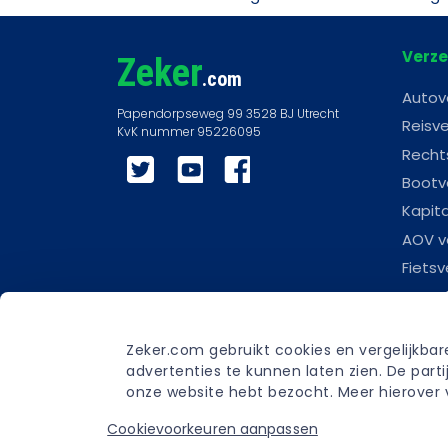
Verze
Zeker
.com
Autov
Reisve
Recht
Twitter
YouTube
Facebook
Bootv
Kapit
AOV v
Fietsv
Woonl
Scoot
Zeker.com gebruikt cookies en vergelijkba
Carav
advertenties te kunnen laten zien. De par
Begra
onze website hebt bezocht. Meer hierover v
Cookievoorkeuren aanpassen