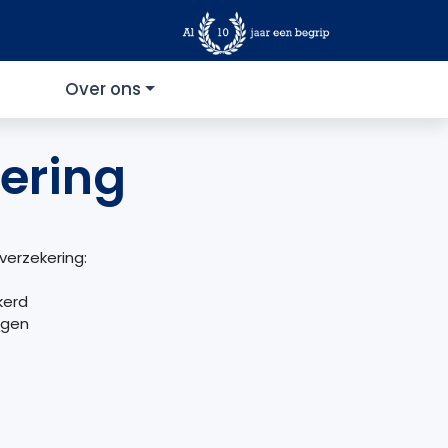
Over ons
ering
erzekering:
kerd
ggen