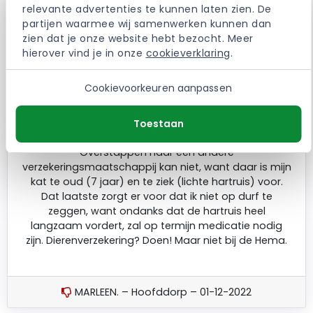
relevante advertenties te kunnen laten zien. De 
Ik heb mijn kat bij de Hema verzekerd. Los van de
partijen waarmee wij samenwerken kunnen dan 
forse administratie die erbij komt kijken om een
zien dat je onze website hebt bezocht. Meer 
declaratie in te dienen, wordt er vlot uitgekeerd. Waar
hierover vind je in onze 
cookieverklaring
.
ik echter totaal niet over te spreken ben zijn de
premieverhogingen die 1 á 2 keer per jaar
Cookievoorkeuren aanpassen
plaatsvinden. Zo begon ik ooit in augustus 2015 met
een maandelijkse premie van 10,49 euro, is dat
inmiddels gestegen naar 23,48 euro en mag ik vanaf
Toestaan
januari 2023 maar liefst 27 euro gaan betalen.
Overstappen naar een andere
verzekeringsmaatschappij kan niet, want daar is mijn
kat te oud (7 jaar) en te ziek (lichte hartruis) voor.
Dat laatste zorgt er voor dat ik niet op durf te
zeggen, want ondanks dat de hartruis heel
langzaam vordert, zal op termijn medicatie nodig
zijn. Dierenverzekering? Doen! Maar niet bij de Hema.
MARLEEN. – Hoofddorp – 01-12-2022