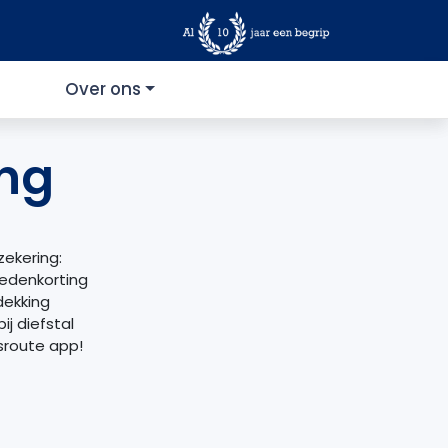
Over ons
ing
zekering:
ledenkorting
dekking
ij diefstal
sroute app!