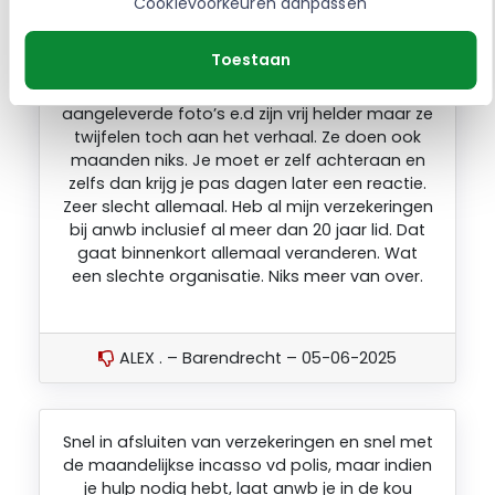
Cookievoorkeuren aanpassen
Toestaan
Mijn auto is total loss gereden door een rood
rijder en heb 2 getuigen. De door mij
aangeleverde foto’s e.d zijn vrij helder maar ze
twijfelen toch aan het verhaal. Ze doen ook
maanden niks. Je moet er zelf achteraan en
zelfs dan krijg je pas dagen later een reactie.
Zeer slecht allemaal. Heb al mijn verzekeringen
bij anwb inclusief al meer dan 20 jaar lid. Dat
gaat binnenkort allemaal veranderen. Wat
een slechte organisatie. Niks meer van over.
ALEX . – Barendrecht – 05-06-2025
Snel in afsluiten van verzekeringen en snel met
de maandelijkse incasso vd polis, maar indien
je hulp nodig hebt, laat anwb je in de kou