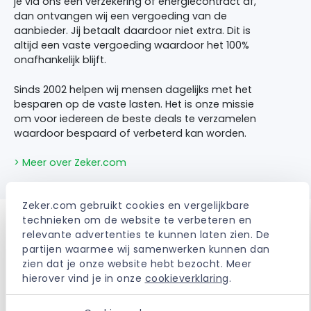
je via ons een verzekering of energiecontract af,
dan ontvangen wij een vergoeding van de
aanbieder. Jij betaalt daardoor niet extra. Dit is
altijd een vaste vergoeding waardoor het 100%
onafhankelijk blijft.
Sinds 2002 helpen wij mensen dagelijks met het
besparen op de vaste lasten. Het is onze missie
om voor iedereen de beste deals te verzamelen
waardoor bespaard of verbeterd kan worden.
> Meer over Zeker.com
Zeker.com gebruikt cookies en vergelijkbare 
technieken om de website te verbeteren en 
relevante advertenties te kunnen laten zien. De 
partijen waarmee wij samenwerken kunnen dan 
Ervaringen met de ANWB
zien dat je onze website hebt bezocht. Meer 
Rechtsbijstandverzekering
hierover vind je in onze 
cookieverklaring
.