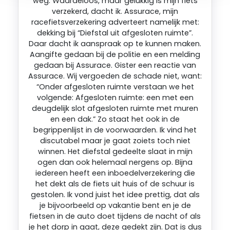
weg. Waardeloos, maar gelukkig is mijn fiets
verzekerd, dacht ik. Assurace, mijn
racefietsverzekering adverteert namelijk met:
dekking bij “Diefstal uit afgesloten ruimte”.
Daar dacht ik aanspraak op te kunnen maken.
Aangifte gedaan bij de politie en een melding
gedaan bij Assurace. Gister een reactie van
Assurace. Wij vergoeden de schade niet, want:
“Onder afgesloten ruimte verstaan we het
volgende: Afgesloten ruimte: een met een
deugdelijk slot afgesloten ruimte met muren
en een dak.” Zo staat het ook in de
begrippenlijst in de voorwaarden. Ik vind het
discutabel maar je gaat zoiets toch niet
winnen. Het diefstal gedeelte slaat in mijn
ogen dan ook helemaal nergens op. Bijna
iedereen heeft een inboedelverzekering die
het dekt als de fiets uit huis of de schuur is
gestolen. Ik vond juist het idee prettig, dat als
je bijvoorbeeld op vakantie bent en je de
fietsen in de auto doet tijdens de nacht of als
je het dorp in gaat, deze gedekt zijn. Dat is dus