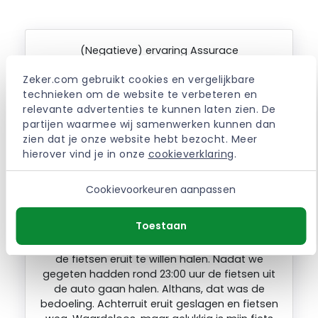
(Negatieve) ervaring Assurace
racefietsverzekering Laat ik beginnen met de
Zeker.com gebruikt cookies en vergelijkbare 
positieve kant van de verzekering. Eerder dit
technieken om de website te verbeteren en 
jaar aangereden door een auto en de schade
relevante advertenties te kunnen laten zien. De 
gemeld bij Assurace. Binnen een aantal dagen
partijen waarmee wij samenwerken kunnen dan 
werd het schadebedrag overgemaakt.
zien dat je onze website hebt bezocht. Meer 
Daarvoor is de verzekering dan ook uitermate
hierover vind je in onze 
cookieverklaring
.
geschikt. Geen ingewikkeld gedoe met de
tegenpartij. Ook als je zelf schade rijdt keert
de verzekering uit. Je betaalt dan alleen het
Cookievoorkeuren aanpassen
eigen risico. Dan mijn ervaring bij diefstal. De
situatie: Nadat we eind van de middag thuis
Toestaan
aankwamen in de regen hebben we de fietsen
in de auto laten staan om later op de avond
de fietsen eruit te willen halen. Nadat we
gegeten hadden rond 23:00 uur de fietsen uit
de auto gaan halen. Althans, dat was de
bedoeling. Achterruit eruit geslagen en fietsen