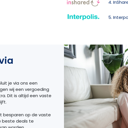
4. InShar
5. Interp
via
luit je via ons een
ngen wij een vergoeding
a. Dit is altijd een vaste
jft.
et besparen op de vaste
e beste deals te
 kan worden.