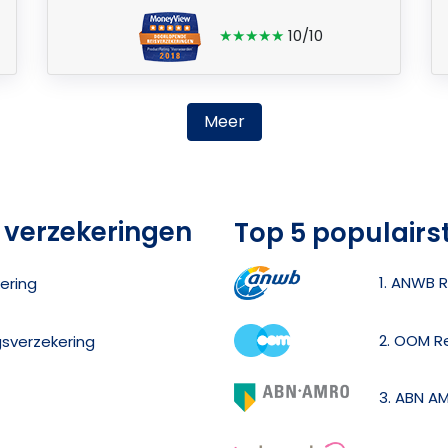
★★★★★
10/10
Meer
 verzekeringen
Top 5 populairs
1. ANWB R
ering
2. OOM R
gsverzekering
3. ABN A