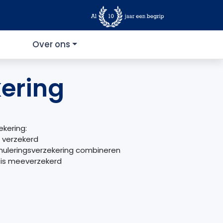
Over ons
ering
ekering:
jd verzekerd
nnuleringsverzekering combineren
atis meeverzekerd