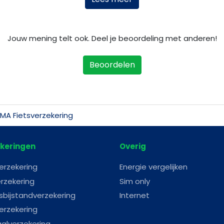
Jouw mening telt ook. Deel je beoordeling met anderen!
Beoordelen
MA Fietsverzekering
keringen
Overig
erzekering
Energie vergelijken
rzekering
Sim only
sbijstandverzekering
Internet
erzekering
aalverzekering