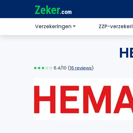
Zeker
.com
Verzekeringen
ZZP-verzeker
H
★★★☆☆
6.4/10 (
16 reviews
)