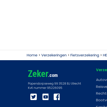
Home
>
Verzekeringen
>
Fietsverzekering
>
HE
Verze
Zeker
.com
Autov
Reisve
Recht
Twitter
YouTube
Facebook
Bootv
Kapit