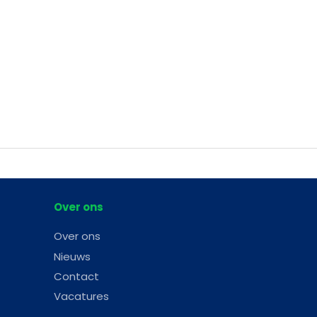
Over ons
Over ons
Nieuws
Contact
Vacatures