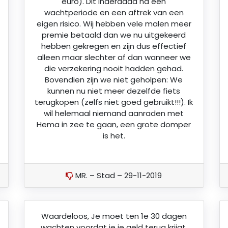
euro). Dit inderdaad na een
wachtperiode en een aftrek van een
eigen risico. Wij hebben vele malen meer
premie betaald dan we nu uitgekeerd
hebben gekregen en zijn dus effectief
alleen maar slechter af dan wanneer we
die verzekering nooit hadden gehad.
Bovendien zijn we niet geholpen: We
kunnen nu niet meer dezelfde fiets
terugkopen (zelfs niet goed gebruikt!!!). Ik
wil helemaal niemand aanraden met
Hema in zee te gaan, een grote domper
is het.
MR. – Stad – 29-11-2019
Waardeloos, Je moet ten 1e 30 dagen
wachten voordat je je geld terug krijgt,