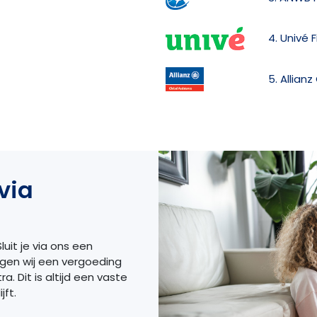
4. Univé 
5. Allian
via
luit je via ons een
ngen wij een vergoeding
a. Dit is altijd een vaste
jft.