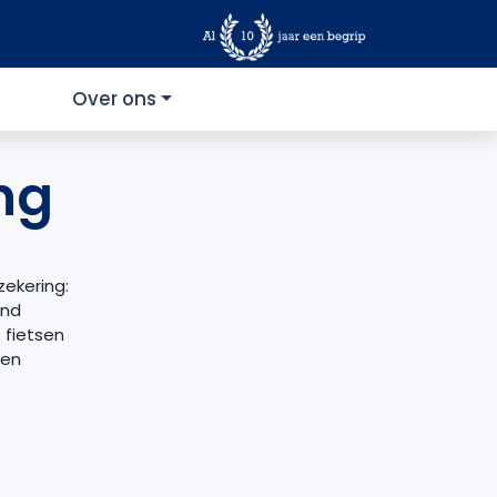
Over ons
ng
zekering:
and
fietsen
ten