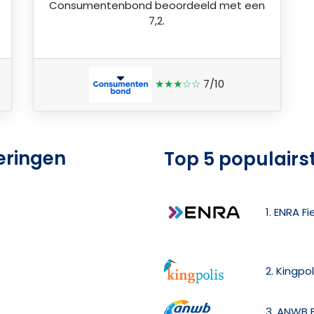
Consumentenbond
beoordeeld met een
7,2.
★★★☆☆
7/10
eringen
Top 5 populairs
1. ENRA F
2. Kingpo
3. ANWB F