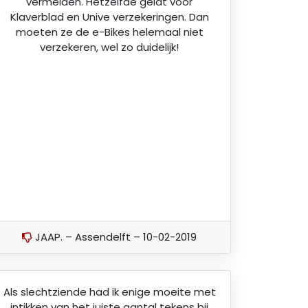
vermelden. Hetzelfde geldt voor
Klaverblad en Unive verzekeringen. Dan
moeten ze de e-Bikes helemaal niet
verzekeren, wel zo duidelijk!
JAAP. – Assendelft – 10-02-2019
Als slechtziende had ik enige moeite met
intikken van het juiste aantal tekens bij