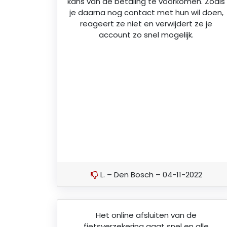
kans van de betaling te voorkomen. Zoals
je daarna nog contact met hun wil doen,
reageert ze niet en verwijdert ze je
account zo snel mogelijk.
L. – Den Bosch – 04-11-2022
Het online afsluiten van de
fietsverzekering gaat snel en alle