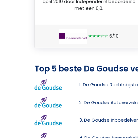
april 2010 door
Independer.nl
beoordeeld
met een 6,0.
★★★☆☆
6/10
Top 5 beste De Goudse v
1. De Goudse Rechtsbijst
2. De Goudse Autoverzek
3. De Goudse Inboedelver
4. De Goudse Aansprakeli