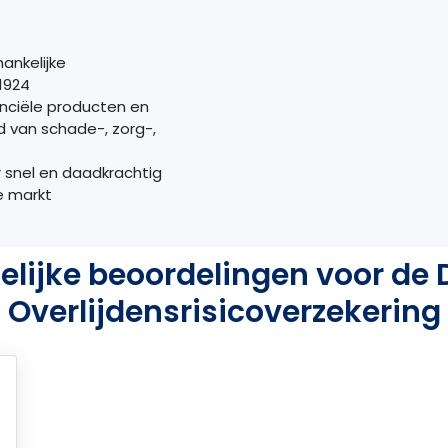
ankelijke
1924
anciële producten en
 van schade-, zorg-,
r snel en daadkrachtig
e markt
lijke beoordelingen voor de
Overlijdensrisicoverzekering