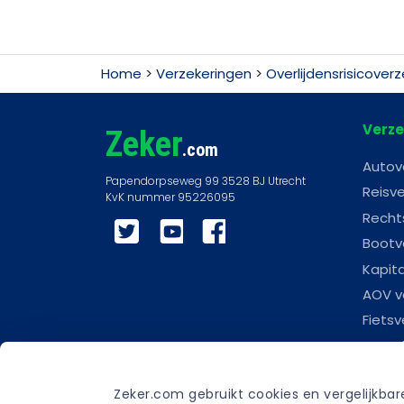
Home
>
Verzekeringen
>
Overlijdensrisicoverz
Verze
Zeker
.com
Autov
Reisve
Recht
Twitter
YouTube
Facebook
Bootv
Kapit
AOV v
Fietsv
Woonl
Scoot
Zeker.com gebruikt cookies en vergelijkba
Carav