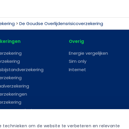
ekering
>
De Goudse Overlijdensrisicoverzekering
keringen
Overig
erzekering
Energie vergelijken
rzekering
Sim only
sbijstandverzekering
Internet
erzekering
aalverzekering
erzekeringen
erzekering
astenverzekering
erverzekering
re technieken om de website te verbeteren en relevante 
anverzekering