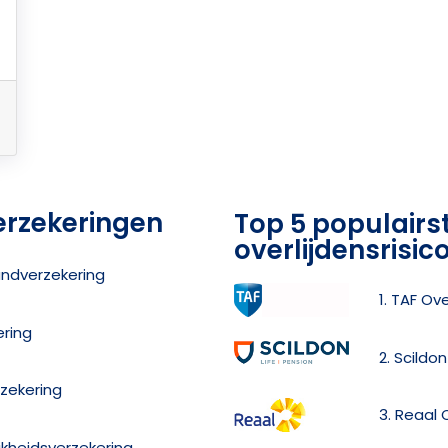
erzekeringen
Top 5 populairs
overlijdensrisi
andverzekering
1. TAF Ov
ering
2. Scildo
zekering
3. Reaal 
jkheidsverzekering