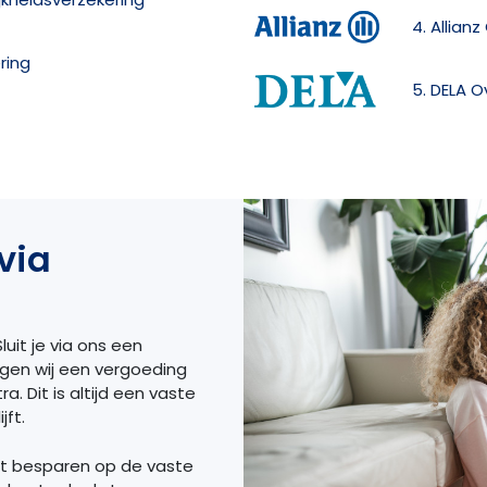
4. Allian
ring
5. DELA O
via
luit je via ons een
ngen wij een vergoeding
a. Dit is altijd een vaste
jft.
et besparen op de vaste