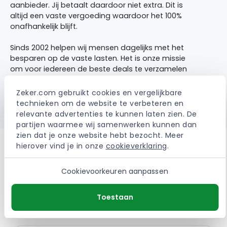
aanbieder. Jij betaalt daardoor niet extra. Dit is
altijd een vaste vergoeding waardoor het 100%
onafhankelijk blijft.
Sinds 2002 helpen wij mensen dagelijks met het
besparen op de vaste lasten. Het is onze missie
om voor iedereen de beste deals te verzamelen
waardoor bespaard of verbeterd kan worden.
Zeker.com gebruikt cookies en vergelijkbare 
> Meer over Zeker.com
technieken om de website te verbeteren en 
relevante advertenties te kunnen laten zien. De 
partijen waarmee wij samenwerken kunnen dan 
zien dat je onze website hebt bezocht. Meer 
hierover vind je in onze 
cookieverklaring
.
Cookievoorkeuren aanpassen
Ervaringen met de De
Goudse Reisverzekering
Toestaan