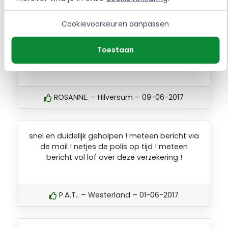
Via Independer had ik een ORV aangevraagd
Cookievoorkeuren aanpassen
voor mijn hypotheek. Ik kreeg meteen de
benodigde formulieren in mijn mail en heb ze
direct retour gestuurd. Ik had een paar uur
Toestaan
later de polis al in mijn inbox! Top service.
ROSANNE. – Hilversum – 09-06-2017
snel en duidelijk geholpen ! meteen bericht via
de mail ! netjes de polis op tijd ! meteen
bericht vol lof over deze verzekering !
P.A.T.. – Westerland – 01-06-2017