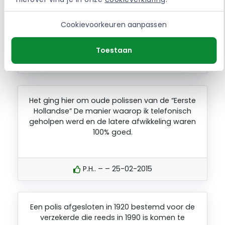
april jl kwam met de post mee, waar ik 9 jaar
op heb moeten wachten dan eindelijk mijn
Cookievoorkeuren aanpassen
polis ook op mijn naam binnen.
Toestaan
ERNA. – Almere – 05-04-2017
Het ging hier om oude polissen van de “Eerste
Hollandse” De manier waarop ik telefonisch
geholpen werd en de latere afwikkeling waren
100% goed.
P.H.. – – 25-02-2015
Een polis afgesloten in 1920 bestemd voor de
verzekerde die reeds in 1990 is komen te