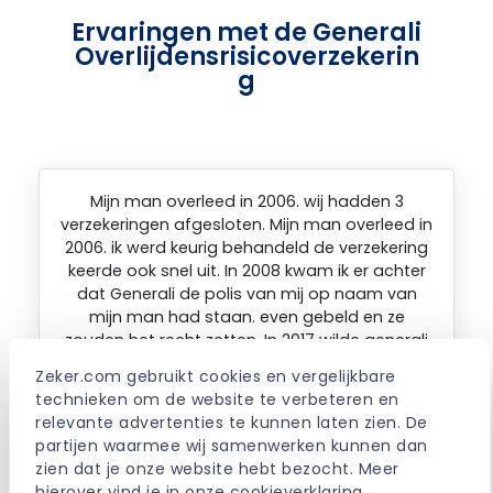
Ervaringen met de Generali
Overlijdensrisicoverzekerin
g
Mijn man overleed in 2006. wij hadden 3
verzekeringen afgesloten. Mijn man overleed in
2006. ik werd keurig behandeld de verzekering
keerde ook snel uit. In 2008 kwam ik er achter
dat Generali de polis van mij op naam van
mijn man had staan. even gebeld en ze
zouden het recht zetten. In 2017 wilde generali
weer een bewijs ontvangen van het overlijden
Zeker.com gebruikt cookies en vergelijkbare 
van mijn man. Dit recht zetten is gebeurd op 1
technieken om de website te verbeteren en 
maart 2017 volgens de polis, want op 1 april
relevante advertenties te kunnen laten zien. De 
2017 was ik het zo zat, dat ik een mail stuurde
partijen waarmee wij samenwerken kunnen dan 
naar de tussenpersoon. Dat ik al zolang bezig
zien dat je onze website hebt bezocht. Meer 
ben, dat ik het nu via mijn rechtsbijstand. Op 4
hierover vind je in onze 
cookieverklaring
.