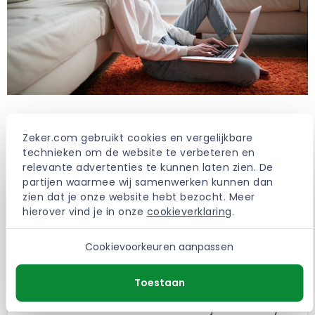
Ervaringen met de ERGO
Zeker.com gebruikt cookies en vergelijkbare 
Overlijdensrisicoverzekering
technieken om de website te verbeteren en 
relevante advertenties te kunnen laten zien. De 
partijen waarmee wij samenwerken kunnen dan 
zien dat je onze website hebt bezocht. Meer 
mijn broer is overleden op 28/04/2022 ik krijg nergens
hierover vind je in onze 
cookieverklaring
.
meer na meerdere mails. Ergo vraagt ​​constant om
steeds meer documenten, zelfs documenten die
Cookievoorkeuren aanpassen
volgens mij niets met zijn beleid te maken hebben. 1st
Ergo vroeg om 1 document, nu hebben ze absoluut
alles nodig toen ik hen vertelde dat ze mijn mail
Toestaan
negeerden. Blijf alsjeblieft weg van dit bedrijf, ze
veroorzaken alleen maar stress in je leven !!! my