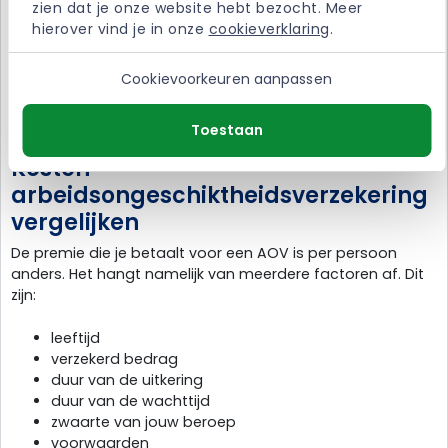
zien dat je onze website hebt bezocht. Meer 
arbeidsongeschiktheidsverzekering (AOV) is er speciaal
hierover vind je in onze 
cookieverklaring
.
voor ondernemers. Want als je even niet kunt werken, wil je
niet zonder geld komen te zitten. Een AOV sluit je af om
inkomensverlies te vermijden. Bijvoorbeeld als je ziek bent
Cookievoorkeuren aanpassen
of een ongeluk hebt gehad. In ruil hiervoor betaal je iedere
maand premie.
Toestaan
Kosten
arbeidsongeschiktheidsverzekering
vergelijken
De premie die je betaalt voor een AOV is per persoon
anders. Het hangt namelijk van meerdere factoren af. Dit
zijn:
leeftijd
verzekerd bedrag
duur van de uitkering
duur van de wachttijd
zwaarte van jouw beroep
voorwaarden