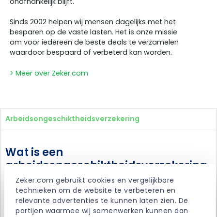
onafhankelijk blijft.
Sinds 2002 helpen wij mensen dagelijks met het
besparen op de vaste lasten. Het is onze missie
om voor iedereen de beste deals te verzamelen
waardoor bespaard of verbeterd kan worden.
> Meer over Zeker.com
Arbeidsongeschiktheidsverzekering
Wat is een
arbeidsongeschiktheidsverzekering
?
Zeker.com gebruikt cookies en vergelijkbare 
technieken om de website te verbeteren en 
Als zelfstandige bepaal je alles zelf. Wanneer je werkt,
relevante advertenties te kunnen laten zien. De 
welke klus je aanneemt, welk uurloon je rekent en welke
partijen waarmee wij samenwerken kunnen dan 
verzekeringen je neemt. Een