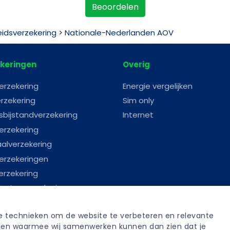
Beoordelen
idsverzekering
>
Nationale-Nederlanden AOV
keringen
Overig
erzekering
Energie vergelijken
rzekering
Sim only
sbijstandverzekering
Internet
erzekering
aalverzekering
erzekeringen
erzekering
astenverzekering
erverzekering
re technieken om de website te verbeteren en relevante 
anverzekering
tijen waarmee wij samenwerken kunnen dan zien dat je 