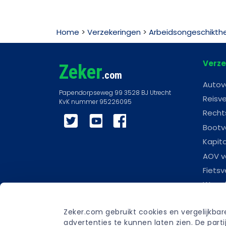
Home
>
Verzekeringen
>
Arbeidsongeschikthe
Verze
Zeker
.com
Autov
Reisve
Recht
Twitter
YouTube
Facebook
Bootv
Kapit
AOV v
Fietsv
Woonl
Scoot
Zeker.com gebruikt cookies en vergelijkba
Carav
advertenties te kunnen laten zien. De par