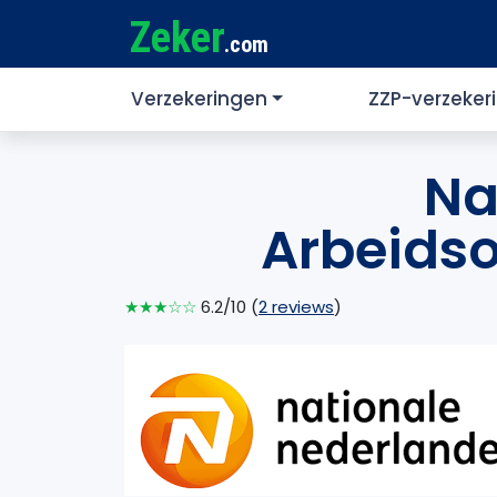
Zeker
.com
Verzekeringen
ZZP-verzeker
Na
Arbeidso
★★★☆☆
6.2/10 (
2 reviews
)