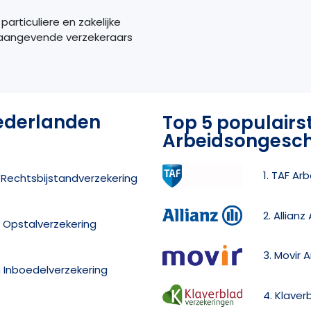
articuliere en zakelijke
naangevende verzekeraars
ederlanden
Top 5 populairs
Arbeidsongesch
1. TAF Ar
 Rechtsbijstandverzekering
2. Allian
 Opstalverzekering
3. Movir 
 Inboedelverzekering
4. Klave