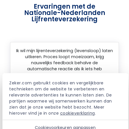
Ervaringen met de
Nationale-Nederlanden
Lijfrenteverzekering
Ik wil mijn lijrenteverzekering (levensloop) laten
uitkeren. Proces loopt moeizaam, krijg
nauwelijks feedback behalve de
automatische reactie als ik iets heb
ingestuurd. Geen idee of wat ik heb gestuurd
nu ok is. Op mijn email vraag wordt niet
Zeker.com gebruikt cookies en vergelijkbare 
geantwoord. Slecht voor zo’n grote
technieken om de website te verbeteren en 
verzekeraar, jammer dat ze het klantcontact
relevante advertenties te kunnen laten zien. De 
niet de hoogste prio geven. Arrogantie van de
partijen waarmee wij samenwerken kunnen dan 
grootste zijn: ze hebben je toch niet nodig
zien dat je onze website hebt bezocht. Meer 
kennelijk.
hierover vind je in onze 
cookieverklaring
.
Cookievoorkeuren aanpassen