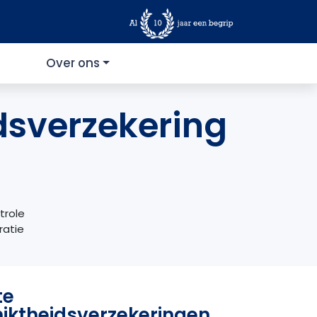
Over ons
dsverzekering
trole
ratie
te
iktheidsverzekeringen