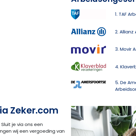
1. TAF Ar
2. Allian
3. Movir 
4. Klave
5. De Am
Arbeidso
ia Zeker.com
 Sluit je via ons een
angen wij een vergoeding van