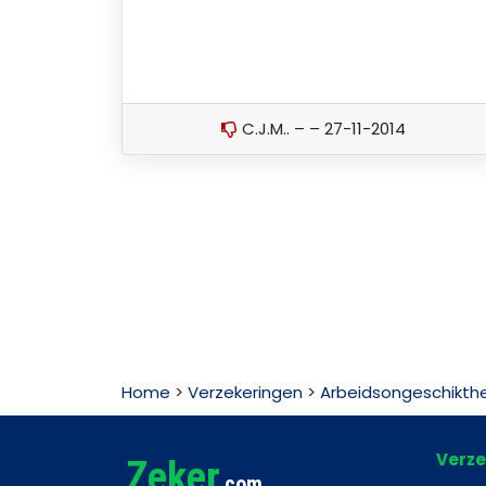
C.J.M.. – – 27-11-2014
Home
>
Verzekeringen
>
Arbeidsongeschikthe
Verze
Zeker
.com