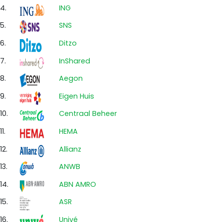
4.
ING
5.
SNS
6.
Ditzo
7.
InShared
8.
Aegon
9.
Eigen Huis
10.
Centraal Beheer
11.
HEMA
12.
Allianz
13.
ANWB
14.
ABN AMRO
15.
ASR
16.
Univé