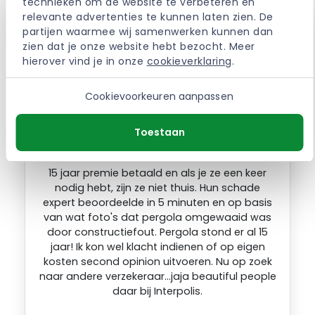
technieken om de website te verbeteren en 
afgewezen omdat het dak 3 jaar oud zou zijn.
relevante advertenties te kunnen laten zien. De 
We wonen er 17 jaar en het dak is minstens 13
partijen waarmee wij samenwerken kunnen dan 
jaar oud. afgewezen door een leugen dus.
zien dat je onze website hebt bezocht. Meer 
vreselijk bedrijf. Zou het iedereen afraden hier
hierover vind je in onze 
cookieverklaring
.
wat te verzekeren
Cookievoorkeuren aanpassen
FRANS. – Hilversum – 30-01-2024
Toestaan
15 jaar premie betaald en als je ze een keer
nodig hebt, zijn ze niet thuis. Hun schade
expert beoordeelde in 5 minuten en op basis
van wat foto's dat pergola omgewaaid was
door constructiefout. Pergola stond er al 15
jaar! Ik kon wel klacht indienen of op eigen
kosten second opinion uitvoeren. Nu op zoek
naar andere verzekeraar…jaja beautiful people
daar bij Interpolis.