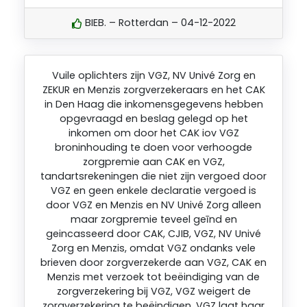
BIEB. – Rotterdan – 04-12-2022
Vuile oplichters zijn VGZ, NV Univé Zorg en
ZEKUR en Menzis zorgverzekeraars en het CAK
in Den Haag die inkomensgegevens hebben
opgevraagd en beslag gelegd op het
inkomen om door het CAK iov VGZ
broninhouding te doen voor verhoogde
zorgpremie aan CAK en VGZ,
tandartsrekeningen die niet zijn vergoed door
VGZ en geen enkele declaratie vergoed is
door VGZ en Menzis en NV Univé Zorg alleen
maar zorgpremie teveel geīnd en
geincasseerd door CAK, CJIB, VGZ, NV Univé
Zorg en Menzis, omdat VGZ ondanks vele
brieven door zorgverzekerde aan VGZ, CAK en
Menzis met verzoek tot beëindiging van de
zorgverzekering bij VGZ, VGZ weigert de
zorgverzekering te beëindigen. VGZ laat haar