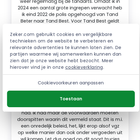
weer regelmatig bij de tandarts. Omdat ik in
2024 een aantal grote ingrepen verwacht heb
ik eind 2022 de polis opgehoogd van Tand
Beter naar Tand Best. Voor Tand Best geldt
een wachtttijd van 1 jaar, echter ben ik er
vanuit gegaan dat dit alleen geldt voor het
Zeker.com gebruikt cookies en vergelijkbare 
verschil in dekking tussen de Tand Beter en
technieken om de website te verbeteren en 
Tand Best polis (lijkt mij logisch toch, als je al
relevante advertenties te kunnen laten zien. De 
ruim 4 jaar de Tand Beter polis hebt?) Februari
partijen waarmee wij samenwerken kunnen dan 
2022 heb ik een kroon laten plaatsen en ben ik
zien dat je onze website hebt bezocht. Meer 
er vanuit gegaan dat deze gedeeltelijk (voor
hierover vind je in onze 
cookieverklaring
.
80 pct) wordt vergoed vanuit de Tand Beter
polis. Niets blijkt minder waar, vgz wenst niets
Cookievoorkeuren aanpassen
te vergoeden wat betreft het plaatsen van de
kroon: de wachttijd is volgens hen van
Toestaan
toepassing, ook voor het gedeelte waar ik
binnen de Tand Beter polis gewoon dekking
had. Ik had maar de voorwaarden moeten
doorspitten waarin dit vermeld staat. Dit is m.i.
een onredelijk beleid, het, lijkt erop alsof vgz
op welke manier dan ook onder vergoeden uit
wil komen. Let dus goed op dit soort trucjes