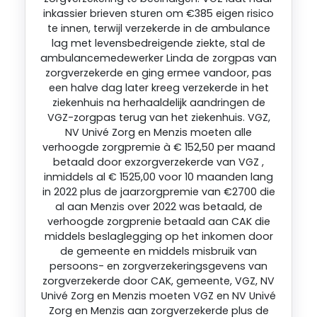
inkassier brieven sturen om €385 eigen risico
te innen, terwijl verzekerde in de ambulance
lag met levensbedreigende ziekte, stal de
ambulancemedewerker Linda de zorgpas van
zorgverzekerde en ging ermee vandoor, pas
een halve dag later kreeg verzekerde in het
ziekenhuis na herhaaldelijk aandringen de
VGZ-zorgpas terug van het ziekenhuis. VGZ,
NV Univé Zorg en Menzis moeten alle
verhoogde zorgpremie à € 152,50 per maand
betaald door exzorgverzekerde van VGZ ,
inmiddels al € 1525,00 voor 10 maanden lang
in 2022 plus de jaarzorgpremie van €2700 die
al aan Menzis over 2022 was betaald, de
verhoogde zorgprenie betaald aan CAK die
middels beslaglegging op het inkomen door
de gemeente en middels misbruik van
persoons- en zorgverzekeringsgevens van
zorgverzekerde door CAK, gemeente, VGZ, NV
Univé Zorg en Menzis moeten VGZ en NV Univé
Zorg en Menzis aan zorgverzekerde plus de