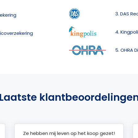
3. DAS Re
zekering
4. Kingpol
sicoverzekering
5. OHRA D
Laatste klantbeoordelinge
Ze hebben mij leven op het koop gezet!