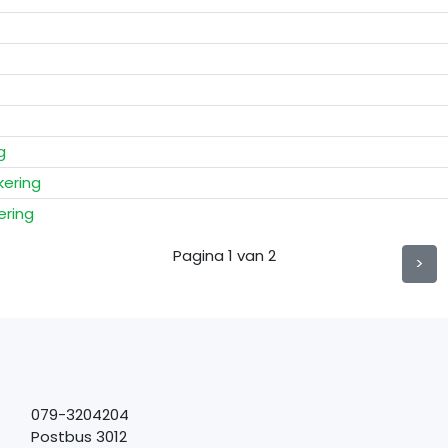
g
kering
ering
Pagina
1
van 2
>
079-3204204
Postbus 3012