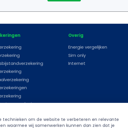
keringen
Overig
erzekering
Energie vergelijken
rzekering
Sim only
sbijstandverzekering
Internet
erzekering
aalverzekering
erzekeringen
erzekering
astenverzekering
erverzekering
re technieken om de website te verbeteren en relevante 
anverzekering
tijen waarmee wij samenwerken kunnen dan zien dat je 