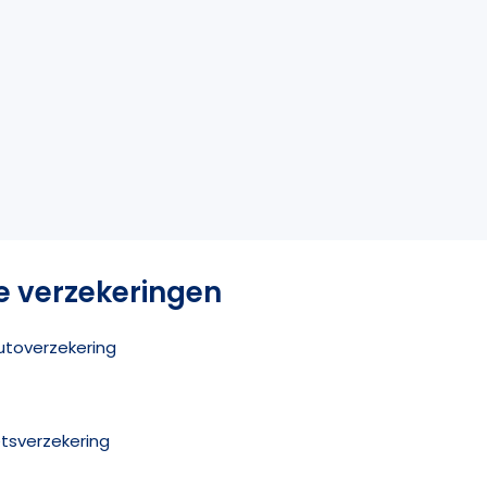
e verzekeringen
utoverzekering
etsverzekering