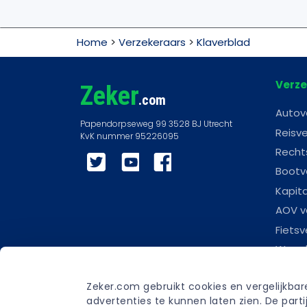
Home
>
Verzekeraars
>
Klaverblad
Verze
Zeker
.com
Autov
Reisve
Recht
Twitter
YouTube
Facebook
Bootv
Kapit
AOV v
Fietsv
Woonl
Scoot
Zeker.com gebruikt cookies en vergelijkba
Carav
advertenties te kunnen laten zien. De par