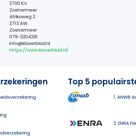
2700 KV
Zoetermeer
Afrikaweg 2
2713 AW
Zoetermeer
079-3204291
info@klaverblad.nl
https://www.klaverblad.nl/
erzekeringen
Top 5 populairst
kheidsverzekering
1. ANWB A
ing
2. ENRA Fi
andverzekering