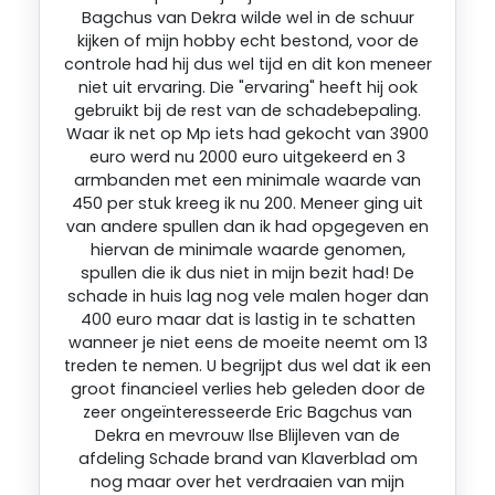
Bagchus van Dekra wilde wel in de schuur
kijken of mijn hobby echt bestond, voor de
controle had hij dus wel tijd en dit kon meneer
niet uit ervaring. Die "ervaring" heeft hij ook
gebruikt bij de rest van de schadebepaling.
Waar ik net op Mp iets had gekocht van 3900
euro werd nu 2000 euro uitgekeerd en 3
armbanden met een minimale waarde van
450 per stuk kreeg ik nu 200. Meneer ging uit
van andere spullen dan ik had opgegeven en
hiervan de minimale waarde genomen,
spullen die ik dus niet in mijn bezit had! De
schade in huis lag nog vele malen hoger dan
400 euro maar dat is lastig in te schatten
wanneer je niet eens de moeite neemt om 13
treden te nemen. U begrijpt dus wel dat ik een
groot financieel verlies heb geleden door de
zeer ongeïnteresseerde Eric Bagchus van
Dekra en mevrouw Ilse Blijleven van de
afdeling Schade brand van Klaverblad om
nog maar over het verdraaien van mijn