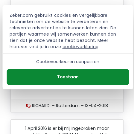
na jaren verzekerd te zijn, had ik een
slotenmaken nodig. Op de website stond dat
Zeker.com gebruikt cookies en vergelijkbare 
dat vergoed zou worden. ook als het je eigen
technieken om de website te verbeteren en 
schuld was. Alleen uiteindelijk willen ze niet
relevante advertenties te kunnen laten zien. De 
uitkeren.
partijen waarmee wij samenwerken kunnen dan 
zien dat je onze website hebt bezocht. Meer 
hierover vind je in onze 
cookieverklaring
.
MARINA. – Arnhem – 01-06-2019
Cookievoorkeuren aanpassen
Toestaan
Slechte service en er wordt niet uitgekeerd,
ondanks bewijs inbraak!!!
RICHARD. – Rotterdam – 13-04-2018
1 April 2016 is er bij mij ingebroken maar