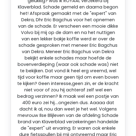
gelukkig? was ik ROYAAL verzekerd bij
Klaverblad. Schade gemeld en daarna begon
het! Afspraak gemaakt met de "expert" van
Dekra, Dhr Eric Bagchus voor het opnemen
van de schade. Er verscheen een mooie dikke
Volvo bij mij op de dam en na het nuttigen
van een lekker bakje koffie werd er over de
schade gesproken met meneer Eric Bagchus
van Dekra. Meneer Eric Bagchus van Dekra
bekijkt enkele schades maar hoefde de
bovenverdieping (waar ook schade was) niet
te bekijken. Dat vond ik heel erg vreemd, wel
tijd voor koffie maar geen tijd om even boven
te kijken? Geen interesse,geen zin, er de kracht
niet voor of zou hij achteraf zelf wel een
bedrag verzinnen? Ik maak wel een postje van
400 euro zei hij….ongezien dus. Aaaaa dat
dacht ik al, nou dan weet je het wel. Volgens
mevrouw Ilse Blijleven van de afdeling Schade
brand van Klaverblad verzekeringen handelde
de "expert" uit ervaring. Er waren ook enkele
dure fietsspullen bij mij ontvreemd maar Eric