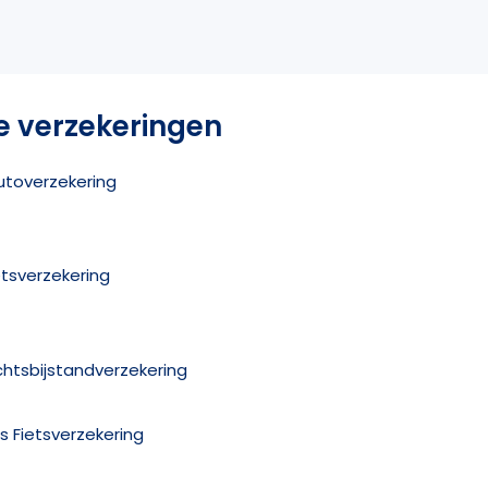
e verzekeringen
utoverzekering
etsverzekering
chtsbijstandverzekering
is Fietsverzekering