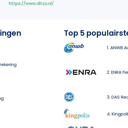
https://www.ditzo.nl/
ringen
Top 5 populairst
1. ANWB A
zekering
2. ENRA Fi
3. DAS Re
ng
4. Kingpol