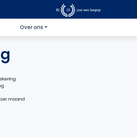
Over ons
ng
ekering:
ng
 per maand