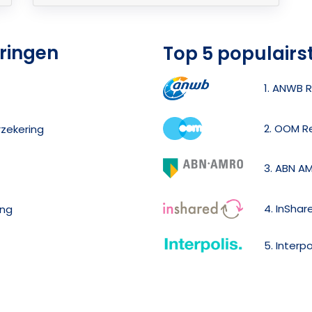
eringen
Top 5 populairs
1. ANWB R
2. OOM R
rzekering
3. ABN A
4. InShar
ing
5. Interp