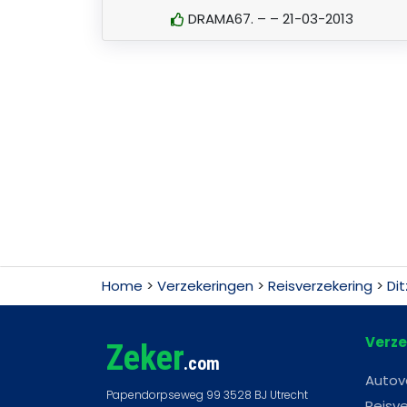
DRAMA67. – – 21-03-2013
Home
>
Verzekeringen
>
Reisverzekering
>
Di
Verze
Zeker
.com
Autov
Reisve