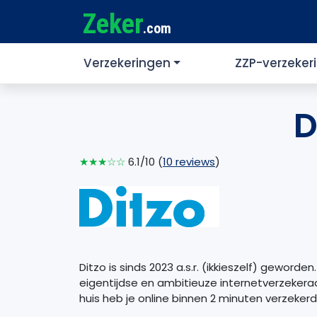
Zeker
.com
Verzekeringen
ZZP-verzeker
D
★★★☆☆
6.1/10 (
10 reviews
)
Ditzo is sinds 2023 a.s.r. (ikkieszelf) geworden
eigentijdse en ambitieuze internetverzekeraar
huis heb je online binnen 2 minuten verzekerd