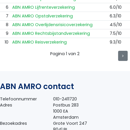
6
ABN AMRO Lijfrenteverzekering
6.0/10
7
ABN AMRO Opstalverzekering
6.3/10
8
ABN AMRO Overlijdensrisicoverzekering
4.5/10
9
ABN AMRO Rechtsbijstandverzekering
7.5/10
10
ABN AMRO Reisverzekering
9.3/10
Pagina
1
van 2
>
ABN AMRO contact
Telefoonnummer
010-2411720
Adres
Postbus 283
1000 EA
Amsterdam
Bezoekadres
Grote Voort 247
8041 BL