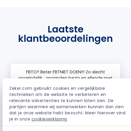
Laatste
klantbeoordelingen
FBTO? Beter FBTNIET DOEN!!! Zo slecht
ongelofelijk… maanden bezig en ellende met
een verzekering die ik NIET had aangesloten. Ik
Zeker.com gebruikt cookies en vergelijkbare 
zou binnen 5 werkdagen een amtwoord
technieken om de website te verbeteren en 
krijgen voor een autoverzekering dus ik heb
relevante advertenties te kunnen laten zien. De 
meteen geannuleerd en na meer dan een
partijen waarmee wij samenwerken kunnen dan zien 
maand nog steeds gedoe … AUB NIET DOEN!
dat je onze website hebt bezocht. Meer hierover vind 
Bespaar je…
je in onze 
cookieverklaring
.