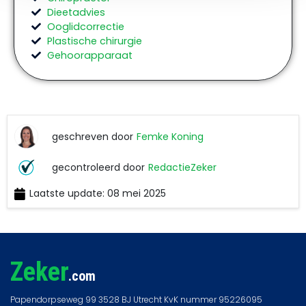
Dieetadvies
Ooglidcorrectie
Plastische chirurgie
Gehoorapparaat
geschreven door
Femke Koning
Femke
gecontroleerd door
RedactieZeker
Koning
Laatste update: 08 mei 2025
RedactieZeker
Zeker
.com