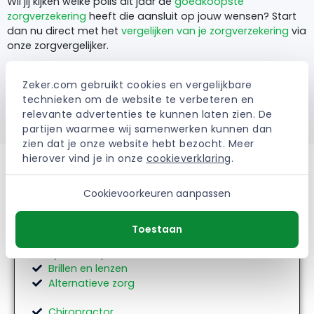
Wil jij kijken welke polis dit jaar de
goedkoopste
zorgverzekering
heeft die aansluit op jouw wensen? Start
dan nu direct met het
vergelijken van je zorgverzekering
via
onze zorgvergelijker.
Zeker.com gebruikt cookies en vergelijkbare 
technieken om de website te verbeteren en 
Zorgverzekering 2024 vergelijken
relevante advertenties te kunnen laten zien. De 
partijen waarmee wij samenwerken kunnen dan 
zien dat je onze website hebt bezocht. Meer 
hierover vind je in onze 
cookieverklaring
.
Andere vergoedingen
Cookievoorkeuren aanpassen
Tandarts
Toestaan
Beugel
Fysiotherapie
Brillen en lenzen
Alternatieve zorg
Chiropractor