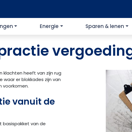
ingen
Energie
Sparen & lenen
practie vergoedin
n klachten heeft van zijn rug
ze waar er blokkades zijn van
n voorkomen.
ie vanuit de
t basispakket van de