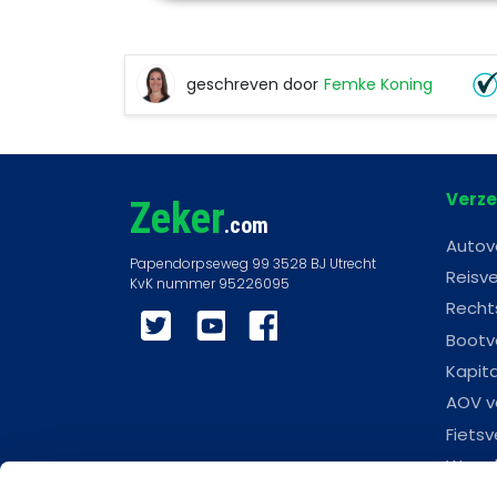
geschreven door
Femke Koning
Femke
Koning
Verze
Zeker
.com
Autov
Reisve
Recht
Twitter
YouTube
Facebook
Bootv
Kapit
AOV v
Fietsv
Woonl