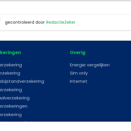
gecontroleerd door
RedactieZeker
RedactieZeker
keringen
Overig
erzekering
Energie vergelijken
rzekering
Sim only
sbijstandverzekering
Internet
erzekering
aalverzekering
erzekeringen
erzekering
astenverzekering