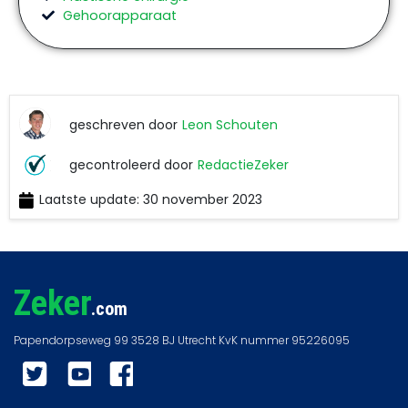
Gehoorapparaat
geschreven door
Leon Schouten
Leon
gecontroleerd door
RedactieZeker
Schouten
Laatste update: 30 november 2023
RedactieZeker
Zeker
.com
Twitter
YouTube
Facebook