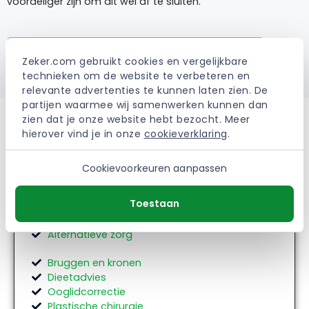
voordeliger zijn om dit wel af te sluiten.
Zorgverzekering 2024 vergelijken
Zeker.com gebruikt cookies en vergelijkbare 
technieken om de website te verbeteren en 
relevante advertenties te kunnen laten zien. De 
partijen waarmee wij samenwerken kunnen dan 
zien dat je onze website hebt bezocht. Meer 
Andere vergoedingen
hierover vind je in onze 
cookieverklaring
.
Cookievoorkeuren aanpassen
Tandarts
Beugel
Toestaan
Stottertherapie
Brillen en lenzen
Alternatieve zorg
Bruggen en kronen
Dieetadvies
Ooglidcorrectie
Plastische chirurgie