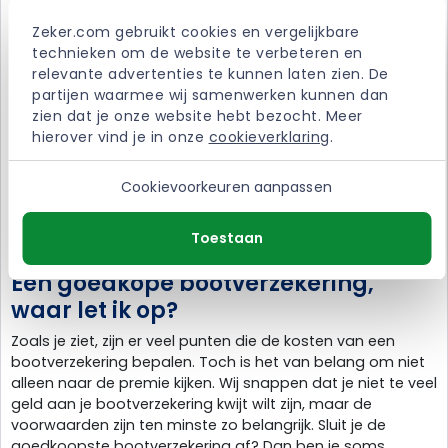
brandstof
De waarde van de boot
Zeker.com gebruikt cookies en vergelijkbare 
technieken om de website te verbeteren en 
Ten tweede spelen nog een aantal andere zaken mee in
relevante advertenties te kunnen laten zien. De 
het bepalen van de premie. Dit zijn:
partijen waarmee wij samenwerken kunnen dan 
zien dat je onze website hebt bezocht. Meer 
Het gebied waar je wilt varen (alleen in Nederland of
hierover vind je in onze 
cookieverklaring
.
ook daarbuiten)
De hoogte van het eigen risico
Cookievoorkeuren aanpassen
Het aantal schadevrije jaren
De plaats waar je je boot stalt
De dekking van de bootverzekering
Toestaan
Een goedkope bootverzekering,
waar let ik op?
Zoals je ziet, zijn er veel punten die de kosten van een
bootverzekering bepalen. Toch is het van belang om niet
alleen naar de premie kijken. Wij snappen dat je niet te veel
geld aan je bootverzekering kwijt wilt zijn, maar de
voorwaarden zijn ten minste zo belangrijk. Sluit je de
goedkoopste bootverzekering af? Dan ben je soms