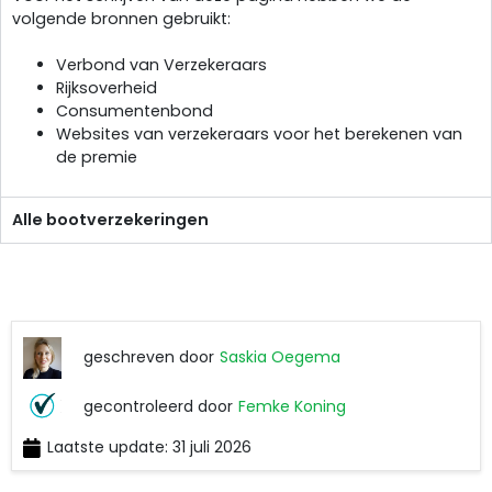
volgende bronnen gebruikt:
Verbond van Verzekeraars
Rijksoverheid
Consumentenbond
Websites van verzekeraars voor het berekenen van
de premie
Alle bootverzekeringen
geschreven door
Saskia Oegema
Saskia
gecontroleerd door
Femke Koning
Oegema
Laatste update: 31 juli 2026
Femke
Koning