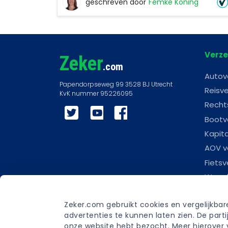
geschreven door
Femke Koning
Femke
Koning
Verze
Zeker
.com
Autov
Reisve
Recht
Twitter
YouTube
Facebook
Bootv
Kapit
AOV v
Fietsv
Woonl
Scoot
Zeker.com gebruikt cookies en vergelijkba
Carav
advertenties te kunnen laten zien. De par
Begra
onze website hebt bezocht. Meer hierover v