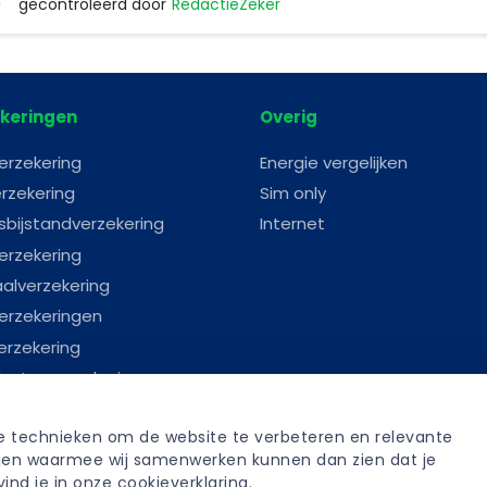
gecontroleerd door
RedactieZeker
RedactieZeker
keringen
Overig
erzekering
Energie vergelijken
rzekering
Sim only
sbijstandverzekering
Internet
erzekering
aalverzekering
erzekeringen
erzekering
astenverzekering
erverzekering
re technieken om de website te verbeteren en relevante 
anverzekering
tijen waarmee wij samenwerken kunnen dan zien dat je 
fenisverzekering
ind je in onze 
cookieverklaring
.