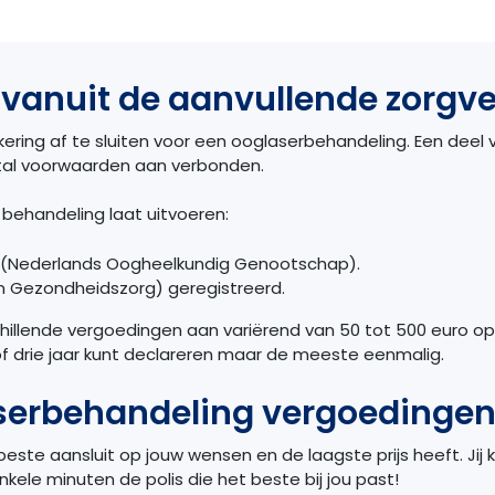
vanuit de aanvullende zorgve
ekering af te sluiten voor een ooglaserbehandeling. Een de
antal voorwaarden aan verbonden.
behandeling laat uitvoeren:
G (Nederlands Oogheelkundig Genootschap).
in Gezondheidszorg) geregistreerd.
chillende vergoedingen aan variërend van 50 tot 500 euro o
of drie jaar kunt declareren maar de meeste eenmalig.
aserbehandeling vergoedinge
t beste aansluit op jouw wensen en de laagste prijs heeft. Jij 
nkele minuten de polis die het beste bij jou past!