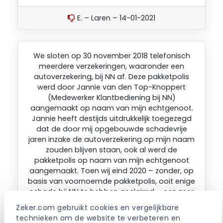
E. – Laren – 14-01-2021
We sloten op 30 november 2018 telefonisch
meerdere verzekeringen, waaronder een
autoverzekering, bij NN af. Deze pakketpolis
werd door Jannie van den Top-Knoppert
(Medewerker Klantbediening bij NN)
aangemaakt op naam van mijn echtgenoot.
Jannie heeft destijds uitdrukkelijk toegezegd
dat de door mij opgebouwde schadevrije
jaren inzake de autoverzekering op mijn naam
zouden blijven staan, ook al werd de
pakketpolis op naam van mijn echtgenoot
aangemaakt. Toen wij eind 2020 – zonder, op
basis van voornoemde pakketpolis, ooit enige
schade bij NN te hebben geclaimd – een zeer
ongunstig verleningsvoorstel ontvingen voor
Zeker.com gebruikt cookies en vergelijkbare 
de pakketpolis (de premies gingen sterk
technieken om de website te verbeteren en 
omhoog en de verzekeringsvoorwaarden