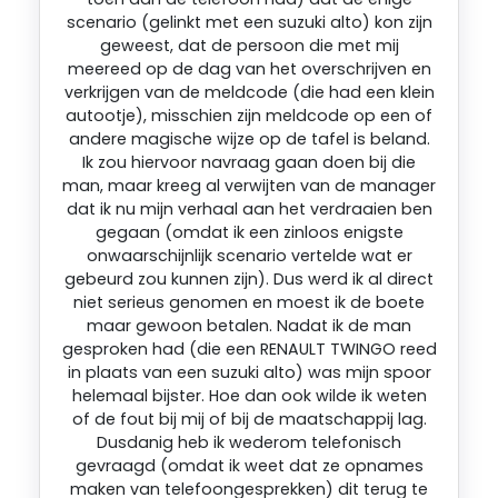
scenario (gelinkt met een suzuki alto) kon zijn
geweest, dat de persoon die met mij
meereed op de dag van het overschrijven en
verkrijgen van de meldcode (die had een klein
autootje), misschien zijn meldcode op een of
andere magische wijze op de tafel is beland.
Ik zou hiervoor navraag gaan doen bij die
man, maar kreeg al verwijten van de manager
dat ik nu mijn verhaal aan het verdraaien ben
gegaan (omdat ik een zinloos enigste
onwaarschijnlijk scenario vertelde wat er
gebeurd zou kunnen zijn). Dus werd ik al direct
niet serieus genomen en moest ik de boete
maar gewoon betalen. Nadat ik de man
gesproken had (die een RENAULT TWINGO reed
in plaats van een suzuki alto) was mijn spoor
helemaal bijster. Hoe dan ook wilde ik weten
of de fout bij mij of bij de maatschappij lag.
Dusdanig heb ik wederom telefonisch
gevraagd (omdat ik weet dat ze opnames
maken van telefoongesprekken) dit terug te