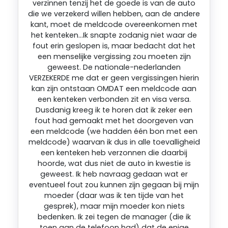
verzinnen tenzij het de goede is van de auto
die we verzekerd willen hebben, aan de andere
kant, moet de meldcode overeenkomen met
het kenteken…Ik snapte zodanig niet waar de
fout erin geslopen is, maar bedacht dat het
een menselijke vergissing zou moeten zijn
geweest. De nationale-nederlanden
VERZEKERDE me dat er geen vergissingen hierin
kan zijn ontstaan OMDAT een meldcode aan
een kenteken verbonden zit en visa versa.
Dusdanig kreeg ik te horen dat ik zeker een
fout had gemaakt met het doorgeven van
een meldcode (we hadden één bon met een
meldcode) waarvan ik dus in alle toevalligheid
een kenteken heb verzonnen die daarbij
hoorde, wat dus niet de auto in kwestie is
geweest. Ik heb navraag gedaan wat er
eventueel fout zou kunnen zijn gegaan bij mijn
moeder (daar was ik ten tijde van het
gesprek), maar mijn moeder kon niets
bedenken. Ik zei tegen de manager (die ik
toen aan de telefoon had) dat de enige