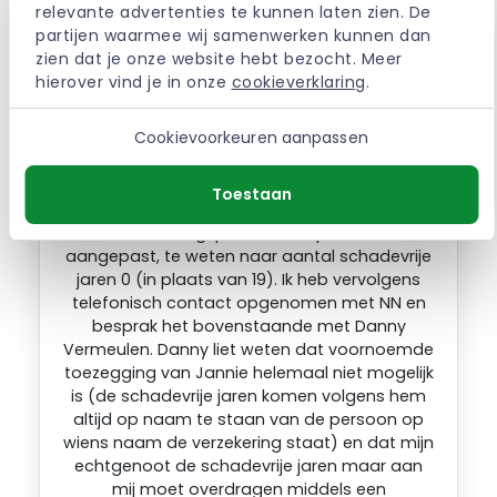
relevante advertenties te kunnen laten zien. De 
werden verslechterd) besloten wij om onze
partijen waarmee wij samenwerken kunnen dan 
verzekeringen per 1 december 2020 elders
zien dat je onze website hebt bezocht. Meer 
onder te brengen. De nieuwe autoverzekeraar
hierover vind je in onze 
cookieverklaring
.
liet weten dat NN, in strijd met voornoemde
toezegging, de door mij opgebouwde
Cookievoorkeuren aanpassen
schadevrije jaren inzake de autoverzekering
op naam van mijn echtgenoot heeft
geregistreerd en dat dit blijkt uit Roy-data. Op
Toestaan
basis hiervan werd aangekondigd dat de
autoverzekeringspremie hierop zal worden
aangepast, te weten naar aantal schadevrije
jaren 0 (in plaats van 19). Ik heb vervolgens
telefonisch contact opgenomen met NN en
besprak het bovenstaande met Danny
Vermeulen. Danny liet weten dat voornoemde
toezegging van Jannie helemaal niet mogelijk
is (de schadevrije jaren komen volgens hem
altijd op naam te staan van de persoon op
wiens naam de verzekering staat) en dat mijn
echtgenoot de schadevrije jaren maar aan
mij moet overdragen middels een