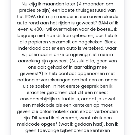
Nu krijg ik maanden later (4 maanden om
precies te zijn) een boete thuisgestuurd van
het RDW, dat mijn moeder in een onverzekerde
auto rond aan het rijden is geweest? BAM of ik
even €400,- wil overmaken voor de boete… Ik
begreep niet hoe dit kon gebeuren, dus heb ik
alle papieren verzamelt en nagekeken. Bleek
inderdaad dat er een auto is verzekerd, waar
wij allemaal in onze omgeving niet mee in
aanraking zijn geweest (Suzuki alto, geen van
ons ooit gehad of in aanraking mee
geweest?) Ik heb contact opgenomen met
nationale-verzekeringen om het een en ander
uit te zoeken. In het eerste gesprek ben ik
erachter gekomen dat dit een meest
onwaarschijnlijke situatie is, omdat je zowel
een meldcode als een kenteken op moet
geven die onlosmakelijk aan elkaar verbonden
zijn. Dit vond ik al vreemd, want als ik een
meldcode opgeef (wat ik gedaan had), kan ik
geen toevallige bijbehorende kenteken