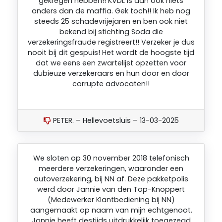
gekregen hebben!! KVDL is dan ook niets
anders dan de maffia. Gek toch!! Ik heb nog
steeds 25 schadevrijejaren en ben ook niet
bekend bij stichting Soda die
verzekeringsfraude registreert!! Verzeker je dus
nooit bij dit gespuis! Het wordt de hoogste tijd
dat we eens een zwartelijst opzetten voor
dubieuze verzekeraars en hun door en door
corrupte advocaten!!
PETER. – Hellevoetsluis – 13-03-2025
We sloten op 30 november 2018 telefonisch
meerdere verzekeringen, waaronder een
autoverzekering, bij NN af. Deze pakketpolis
werd door Jannie van den Top-Knoppert
(Medewerker Klantbediening bij NN)
aangemaakt op naam van mijn echtgenoot.
Jannie heeft destijds uitdrukkelijk toegezegd