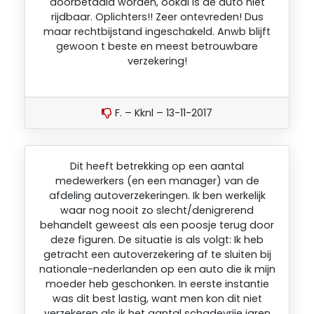
doorbetaald worden, ookal is de auto niet
rijdbaar. Oplichters!! Zeer ontevreden! Dus
maar rechtbijstand ingeschakeld. Anwb blijft
gewoon t beste en meest betrouwbare
verzekering!
F. – Kknl – 13-11-2017
Dit heeft betrekking op een aantal
medewerkers (en een manager) van de
afdeling autoverzekeringen. Ik ben werkelijk
waar nog nooit zo slecht/denigrerend
behandelt geweest als een poosje terug door
deze figuren. De situatie is als volgt: Ik heb
getracht een autoverzekering af te sluiten bij
nationale-nederlanden op een auto die ik mijn
moeder heb geschonken. In eerste instantie
was dit best lastig, want men kon dit niet
verzekeren als ik het aantal schadevrije jaren