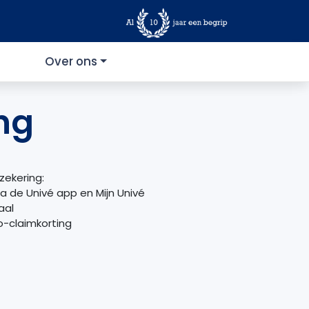
Over ons
ng
zekering:
via de Univé app en Mijn Univé
aal
o-claimkorting