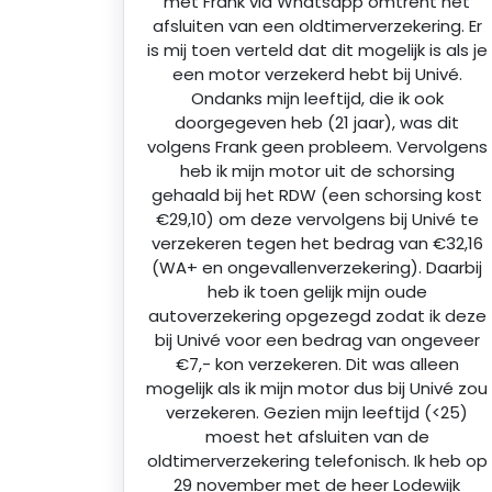
met Frank via Whatsapp omtrent het
afsluiten van een oldtimerverzekering. Er
is mij toen verteld dat dit mogelijk is als je
een motor verzekerd hebt bij Univé.
Ondanks mijn leeftijd, die ik ook
doorgegeven heb (21 jaar), was dit
volgens Frank geen probleem. Vervolgens
heb ik mijn motor uit de schorsing
gehaald bij het RDW (een schorsing kost
€29,10) om deze vervolgens bij Univé te
verzekeren tegen het bedrag van €32,16
(WA+ en ongevallenverzekering). Daarbij
heb ik toen gelijk mijn oude
autoverzekering opgezegd zodat ik deze
bij Univé voor een bedrag van ongeveer
€7,- kon verzekeren. Dit was alleen
mogelijk als ik mijn motor dus bij Univé zou
verzekeren. Gezien mijn leeftijd (<25)
moest het afsluiten van de
oldtimerverzekering telefonisch. Ik heb op
29 november met de heer Lodewijk