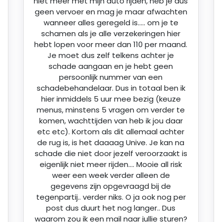
niet meer met mijn auto rijden, heb je dus
geen vervoer en mag je maar afwachten
wanneer alles geregeld is….. om je te
schamen als je alle verzekeringen hier
hebt lopen voor meer dan 110 per maand.
Je moet dus zelf telkens achter je
schade aangaan en je hebt geen
persoonlijk nummer van een
schadebehandelaar. Dus in totaal ben ik
hier inmiddels 5 uur mee bezig (keuze
menus, minstens 5 vragen om verder te
komen, wachttijden van heb ik jou daar
etc etc). Kortom als dit allemaal achter
de rug is, is het daaaag Unive. Je kan na
schade die niet door jezelf veroorzaakt is
eigenlijk niet meer rijden…. Mooie all risk
weer een week verder alleen de
gegevens zijn opgevraagd bij de
tegenpartij.. verder niks. O ja ook nog per
post dus duurt het nog langer.. Dus
waarom zou ik een mail naar jullie sturen?