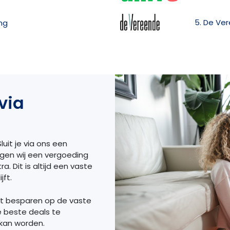
5. De Ve
ng
via
luit je via ons een
ngen wij een vergoeding
a. Dit is altijd een vaste
jft.
et besparen op de vaste
e beste deals te
 kan worden.