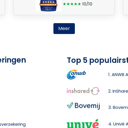
★★★★★
10/10
Meer
eringen
Top 5 populairs
1. ANWB 
2. InShar
3. Bovemi
4. Univé 
dsverzekering