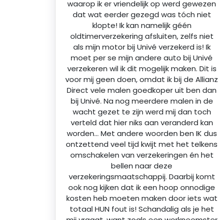
waarop ik er vriendelijk op werd gewezen
dat wat eerder gezegd was tóch niet
klopte! Ik kan namelijk géén
oldtimerverzekering afsluiten, zelfs niet
als mijn motor bij Univé verzekerd is! Ik
moet per se mijn andere auto bij Univé
verzekeren wil ik dit mogelijk maken. Dit is
voor mij geen doen, omdat ik bij de Allianz
Direct vele malen goedkoper uit ben dan
bij Univé. Na nog meerdere malen in de
wacht gezet te zijn werd mij dan toch
verteld dat hier niks aan veranderd kan
worden… Met andere woorden ben IK dus
ontzettend veel tijd kwijt met het telkens
omschakelen van verzekeringen én het
bellen naar deze
verzekeringsmaatschappij. Daarbij komt
ook nog kijken dat ik een hoop onnodige
kosten heb moeten maken door iets wat
totaal HUN fout is! Schandalig als je het
mij vraagt, want zoals een werkneemster