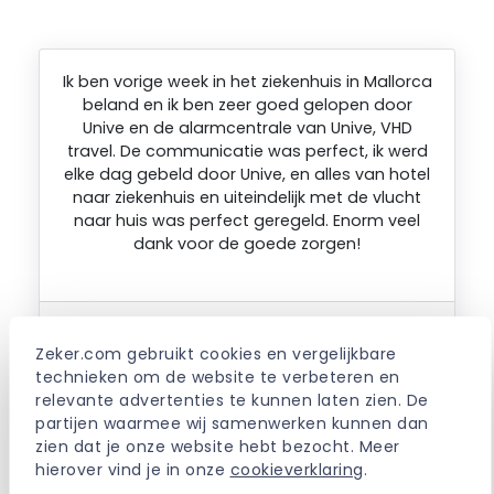
Ik ben vorige week in het ziekenhuis in Mallorca
beland en ik ben zeer goed gelopen door
Unive en de alarmcentrale van Unive, VHD
travel. De communicatie was perfect, ik werd
elke dag gebeld door Unive, en alles van hotel
naar ziekenhuis en uiteindelijk met de vlucht
naar huis was perfect geregeld. Enorm veel
dank voor de goede zorgen!
LIESBETH. – Amsterdam – 16-03-2025
Zeker.com gebruikt cookies en vergelijkbare 
technieken om de website te verbeteren en 
relevante advertenties te kunnen laten zien. De 
Ik kan door opname van mijn vriendin in een
partijen waarmee wij samenwerken kunnen dan 
verpleeghuis nooit meer op vakantie dus wil ik
zien dat je onze website hebt bezocht. Meer 
mijn doorlopende reisverzekering opzeggen.
hierover vind je in onze 
cookieverklaring
.
Ze houden me vast aan het 1 jarig contract.