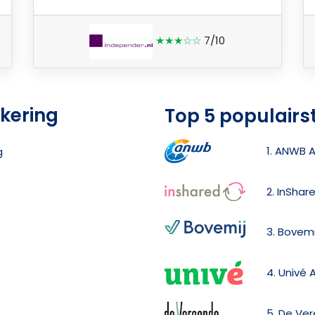
★★★☆☆
7/10
ekering
Top 5 populairs
1. ANWB 
g
2. InShar
3. Bovemi
4. Univé 
5. De Ve