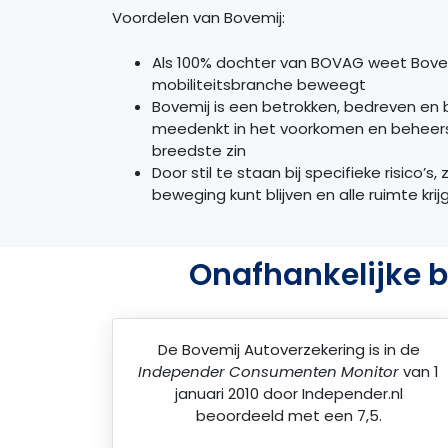
Voordelen van Bovemij:
Als 100% dochter van
BOVAG
weet Bove
mobiliteitsbranche beweegt
Bovemij is een betrokken, bedreven en
meedenkt in het voorkomen en beheerse
breedste zin
Door stil te staan bij specifieke risico’s,
beweging kunt blijven en alle ruimte kr
Onafhankelijke b
De
Bovemij Autoverzekering
is in de
Independer Consumenten Monitor
van 1
januari 2010 door
Independer.nl
beoordeeld met een 7,5.