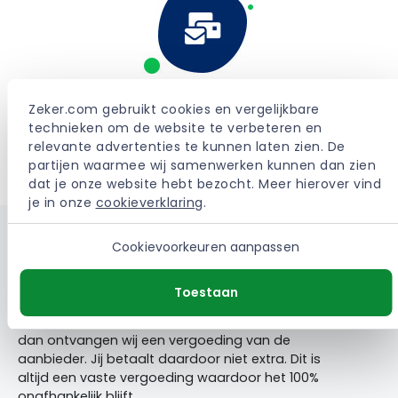
Duidelijke informatie
Zeker.com gebruikt cookies en vergelijkbare 
technieken om de website te verbeteren en 
Bij ons vind je onafhankelijke en duidelijke
relevante advertenties te kunnen laten zien. De 
productinformatie.
partijen waarmee wij samenwerken kunnen dan zien 
dat je onze website hebt bezocht. Meer hierover vind 
je in onze 
cookieverklaring
.
Cookievoorkeuren aanpassen
Waarom vergelijken via Zeker.com
Toestaan
Vergelijken via onze website is volledig gratis. Sluit
je via ons een verzekering of energiecontract af,
dan ontvangen wij een vergoeding van de
aanbieder. Jij betaalt daardoor niet extra. Dit is
altijd een vaste vergoeding waardoor het 100%
onafhankelijk blijft.