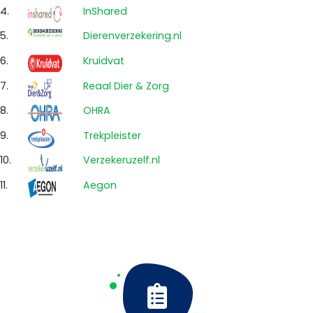
4.
InShared
5.
Dierenverzekering.nl
6.
Kruidvat
7.
Reaal Dier & Zorg
8.
OHRA
9.
Trekpleister
10.
Verzekeruzelf.nl
11.
Aegon