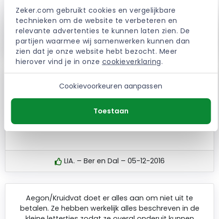
Heb geen ervaring heeft dat nog nooit gedacht voor
Zeker.com gebruikt cookies en vergelijkbare 
mijn hondje
technieken om de website te verbeteren en 
relevante advertenties te kunnen laten zien. De 
partijen waarmee wij samenwerken kunnen dan 
LW. – Gorinchem – 20-04-2017
zien dat je onze website hebt bezocht. Meer 
hierover vind je in onze 
cookieverklaring
.
Super tevreden ! Reeds 6 jaar onze huisdieren
Cookievoorkeuren aanpassen
verzekerd. We hebben 2 honden en een kat in de
verzekering. In die tijd 3 maal n beroep gedaan op de
Toestaan
verzekering . Keurig vergoedt en zeer netjes geholpen
door medewerkers .
LIA. – Ber en Dal – 05-12-2016
Aegon/Kruidvat doet er alles aan om niet uit te
betalen. Ze hebben werkelijk alles beschreven in de
kleine lettertjes zodat ze overal onderuit kunnen