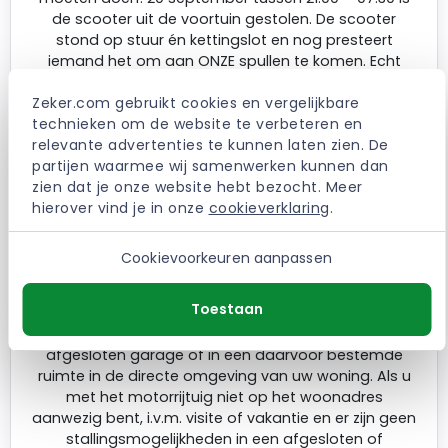
de scooter uit de voortuin gestolen. De scooter
stond op stuur én kettingslot en nog presteert
iemand het om aan ONZE spullen te komen. Echt
walgelijk. Vervangend vervoer regelen, aangifte doen
Zeker.com gebruikt cookies en vergelijkbare 
en de verzekering op de hoogte stellen, er is gelijk een
technieken om de website te verbeteren en 
hoop te regelen. ‘Gelukkig’ denk ik dan nog, 'ik ben WA
relevante advertenties te kunnen laten zien. De 
met Volledig casco verzekerd', dus het regelen van
partijen waarmee wij samenwerken kunnen dan 
vervangend vervoer zal maar tijdelijk zijn. De melding
zien dat je onze website hebt bezocht. Meer 
bij de verzekering wordt vervolgens opgepakt door
hierover vind je in onze 
cookieverklaring
.
REAAL, er wordt medegedeeld dat er GEEN dekking
plaats zal vinden. Dit aangezien er in de algemene
voorwaarde van wel 17 bladzijden op de laatste
Cookievoorkeuren aanpassen
bladzijde vermeld wordt dat er een stallingsclausule
van toepassing is. Hierin wordt vermeld: 'Het op de
Toestaan
polis genoemde motorrijtuig moet tussen 20:00 uur
en 08:00 uur worden geparkeerd in een goed
afgesloten garage of in een daarvoor bestemde
ruimte in de directe omgeving van uw woning. Als u
met het motorrijtuig niet op het woonadres
aanwezig bent, i.v.m. visite of vakantie en er zijn geen
stallingsmogelijkheden in een afgesloten of