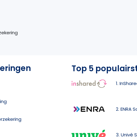
zekering
eringen
Top 5 populairs
1. InShar
ing
2. ENRA 
rzekering
3. Univé 