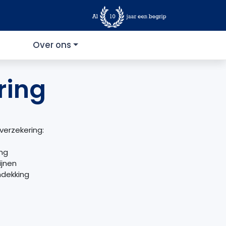
Over ons
ring
erzekering:
ing
ijnen
ndekking