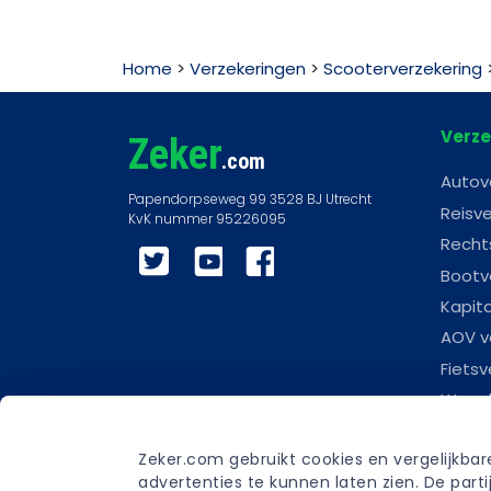
Home
>
Verzekeringen
>
Scooterverzekering
Verze
Zeker
.com
Autov
Reisve
Recht
Twitter
YouTube
Facebook
Bootv
Kapit
AOV v
Fietsv
Woonl
Scoot
Zeker.com gebruikt cookies en vergelijkba
Carav
advertenties te kunnen laten zien. De par