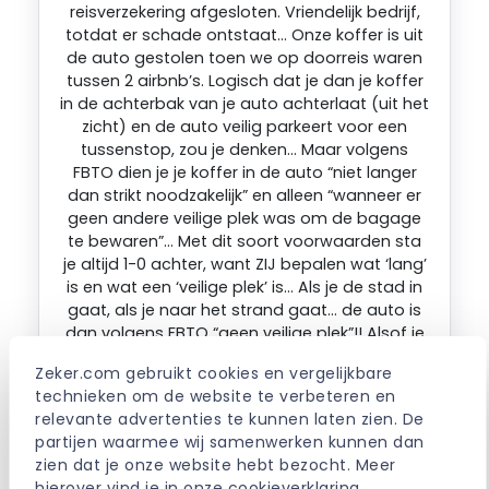
reisverzekering afgesloten. Vriendelijk bedrijf,
totdat er schade ontstaat… Onze koffer is uit
de auto gestolen toen we op doorreis waren
tussen 2 airbnb’s. Logisch dat je dan je koffer
in de achterbak van je auto achterlaat (uit het
zicht) en de auto veilig parkeert voor een
tussenstop, zou je denken… Maar volgens
FBTO dien je je koffer in de auto “niet langer
dan strikt noodzakelijk” en alleen “wanneer er
geen andere veilige plek was om de bagage
te bewaren”… Met dit soort voorwaarden sta
je altijd 1-0 achter, want ZIJ bepalen wat ‘lang’
is en wat een ‘veilige plek’ is… Als je de stad in
gaat, als je naar het strand gaat… de auto is
dan volgens FBTO “geen veilige plek”!! Alsof je
moet gaan zwemmen met je koffer, maar
Zeker.com gebruikt cookies en vergelijkbare 
alles behalve dan in de auto! En hiermee weet
technieken om de website te verbeteren en 
FBTO dus elke claim af te wijzen!! Ze vragen
relevante advertenties te kunnen laten zien. De 
niet waar je bent geweest, hoe lang je daar
partijen waarmee wij samenwerken kunnen dan 
bent geweest, wat je daar hebt gedaan, of er
zien dat je onze website hebt bezocht. Meer 
andere manieren waren om je koffer op te
hierover vind je in onze 
cookieverklaring
.