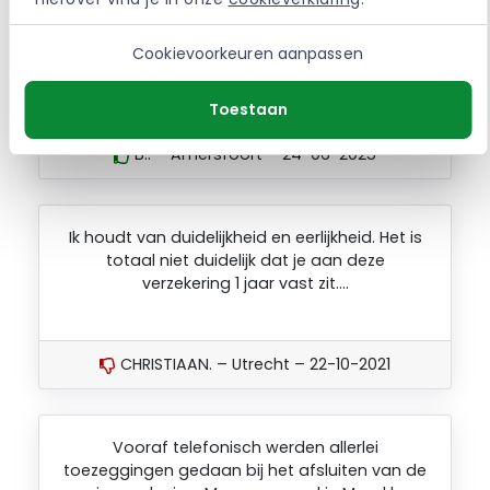
bergen etc… Kortom: waar je ook bent met je
koffer, je reisverzekering dekt hem niet! Ik hoop
op FBTO begrip van deze situatie. Dank alvast!
Cookievoorkeuren aanpassen
QS09106236
Toestaan
B.. – Amersfoort – 24-06-2025
Ik houdt van duidelijkheid en eerlijkheid. Het is
totaal niet duidelijk dat je aan deze
verzekering 1 jaar vast zit….
CHRISTIAAN. – Utrecht – 22-10-2021
Vooraf telefonisch werden allerlei
toezeggingen gedaan bij het afsluiten van de