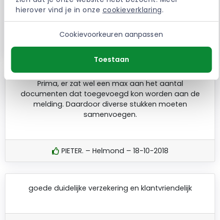
ervaring.
hierover vind je in onze 
cookieverklaring
.
Cookievoorkeuren aanpassen
W. – Best – 14-12-2021
Toestaan
Prima, er zat wel een max aan het aantal
documenten dat toegevoegd kon worden aan de
melding. Daardoor diverse stukken moeten
samenvoegen.
PIETER. – Helmond – 18-10-2018
goede duidelijke verzekering en klantvriendelijk