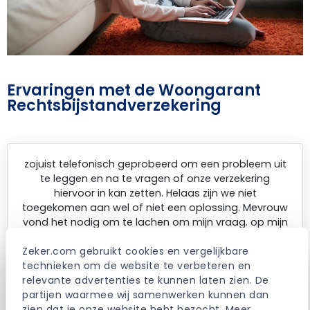
Ervaringen met de Woongarant
Rechtsbijstandverzekering
zojuist telefonisch geprobeerd om een probleem uit
te leggen en na te vragen of onze verzekering
hiervoor in kan zetten. Helaas zijn we niet
toegekomen aan wel of niet een oplossing. Mevrouw
vond het nodig om te lachen om mijn vraag. op mijn
reactie dat ik het wel heel lelijk vond dat ze moest
lachen om mijn zorgen vroeg ze: “kan ik anders nog
Zeker.com gebruikt cookies en vergelijkbare 
wat voor u doen”. Ik heb gezegd dat een excuus op
technieken om de website te verbeteren en 
zijn plaats zou zijn maar daar dacht zij anders over.
relevante advertenties te kunnen laten zien. De 
Inhoudelijk zal ze waarschijnlijk wel gelijk hebben maar
partijen waarmee wij samenwerken kunnen dan 
qua klantgerichtheid is het een bijzonder negatieve
zien dat je onze website hebt bezocht. Meer 