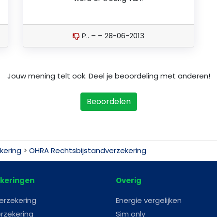
P.. – – 28-06-2013
Jouw mening telt ook. Deel je beoordeling met anderen!
Beoordelen
kering
>
OHRA Rechtsbijstandverzekering
keringen
Overig
erzekering
Energie vergelijken
rzekering
Sim only