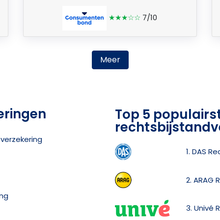
★★★☆☆
7/10
Meer
eringen
Top 5 populairs
rechtsbijstandv
sverzekering
1. DAS Re
2. ARAG 
ing
3. Univé 