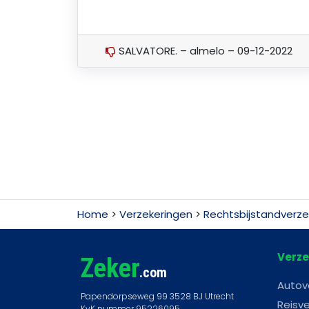
SALVATORE. – almelo – 09-12-2022
Home
>
Verzekeringen
>
Rechtsbijstandverze
Verze
Zeker
.com
Autov
Reisve