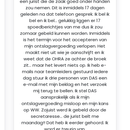
een jurist die de zaak goed onder handen
zou nemen. Dit is inmiddels 17 dagen
geleden na dat telefoon gesprek. Ik bel ik
bel en ik bel… gelukkig liggen er 17
spoedberichtjes van me dus ik zou
zomaar gebeld kunnen worden. Inmiddels
is het termijn voor het accepteren van
mijn ontslagvergoeding verlopen. Het
maakt niet uit wie je aanschrijft en ik
weet dat de OHRA ze achter de broek
zit… maar het levert niets op. Ik heb e-
mails naar teamleiders gestuurd iedere
dag stuur ik drie personen van DAS een
e-mail met mijn beklag en het verzoek
mij terug te bellen. Ik stel DAS
aansprakelijk als ik mijn
ontslagvergoeding misloop en mijn kans
op WW. Zojuist werd ik gebeld door de
secretaresse… de jurist belt me
maandag!! Dat heb ik eerder gehoord. Ik
word er treurig van.