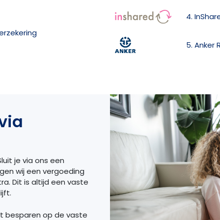
4. InShar
verzekering
5. Anker 
via
luit je via ons een
ngen wij een vergoeding
a. Dit is altijd een vaste
jft.
et besparen op de vaste