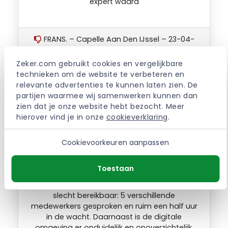
expert waard
FRANS. – Capelle Aan Den IJssel – 23-04-
2025
Zeker.com gebruikt cookies en vergelijkbare 
technieken om de website te verbeteren en 
relevante advertenties te kunnen laten zien. De 
Opzeggen: leuk kunnen we het niet maken. Wel
partijen waarmee wij samenwerken kunnen dan 
moeilijker. Vanwege een verhuizing probeerde
zien dat je onze website hebt bezocht. Meer 
ik op te zeggen via de website maar dit lijkt
hierover vind je in onze 
cookieverklaring
.
niet mogelijk. Volgens de informatie bij ‘Service
& Contact’ op de ASR-website zou er ergens
op mijn Polispagina een kopje “Naar
Cookievoorkeuren aanpassen
Opzeggen” moeten staan maar dat is niet het
geval. Bij de geautomatiseerde chatbot
Toestaan
kwam ik in een ‘loop’ terecht, ook toen ik vroeg
om een medewerker. Ook telefonisch zijn ze
slecht bereikbaar: 5 verschillende
medewerkers gesproken en ruim een half uur
in de wacht. Daarnaast is de digitale
omgeving er onduidelijk en onoverzichtelijk.