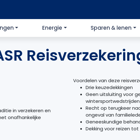
ingen
Energie
Sparen & lenen
ASR Reisverzekerin
Voordelen van deze reisverz
Drie keuzedekkingen
Geen uitsluiting voor g
wintersportwedstrijden
Recht op terugkeer naar 
itie in verzekeren en
ongeval van familieled
met onafhankelijke
Geneeskundige behandel
Dekking voor reizen to