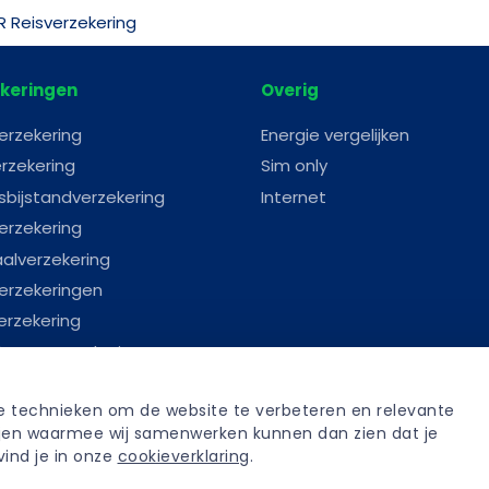
R Reisverzekering
keringen
Overig
erzekering
Energie vergelijken
rzekering
Sim only
sbijstandverzekering
Internet
erzekering
aalverzekering
erzekeringen
erzekering
astenverzekering
erverzekering
re technieken om de website te verbeteren en relevante 
anverzekering
tijen waarmee wij samenwerken kunnen dan zien dat je 
fenisverzekering
ind je in onze 
cookieverklaring
.