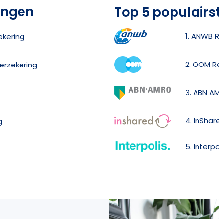
ingen
Top 5 populairs
1. ANWB R
ekering
2. OOM R
verzekering
3. ABN A
4. InShar
g
5. Interp