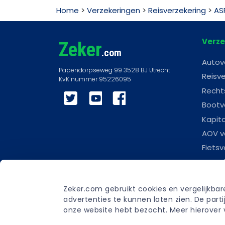
Home
>
Verzekeringen
>
Reisverzekering
>
AS
Verze
Zeker
.com
Autov
Reisve
Recht
Twitter
YouTube
Facebook
Bootv
Kapit
AOV v
Fietsv
Woonl
Scoot
Zeker.com gebruikt cookies en vergelijkba
Carav
advertenties te kunnen laten zien. De par
Begra
onze website hebt bezocht. Meer hierover v